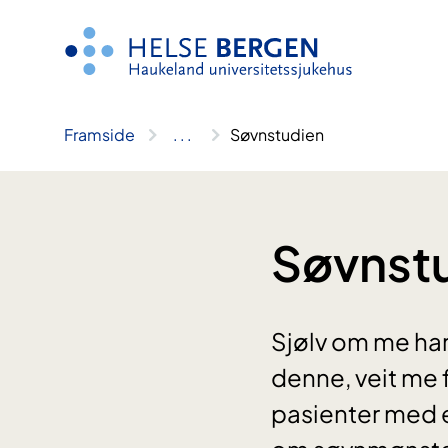
Hopp
til
innhald
Framside
..
.
Søvnstudien
Søvnst
Sjølv om me ha
denne, veit me f
pasienter med e