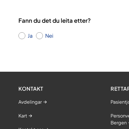
Fann du det du leita etter?
Ja
Nei
KONTAKT
RETTA
Avdelingar
Pasientj
Kart
Personve
Bergen