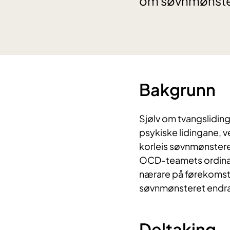
om søvnmønster
Bakgrunn
Sjølv om tvangsliding
psykiske lidingane, 
korleis søvnmønstere
OCD-teamets ordinære
nærare på førekomst
søvnmønsteret endrar
Deltaking -