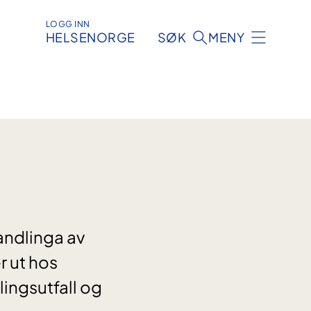
LOGG INN
HELSENORGE
SØK
MENY
andlinga av
r ut hos
ingsutfall og