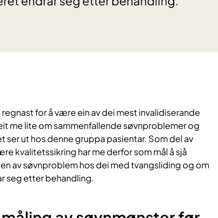
et endrar seg etter behandling.
 regnast for å være ein av dei mest invalidiserande
veit me lite om sammenfallende søvnproblemer og
t ser ut hos denne gruppa pasientar. Som del av
 kvalitetssikring har me derfor som mål å sjå
en av søvnproblem hos dei med tvangsliding og om
 seg etter behandling.
 måling av søvnmønster før