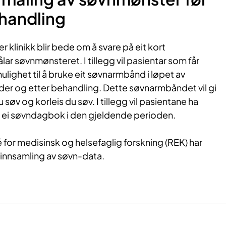
ehandling
ær klinikk blir bede om å svare på eit kort
r søvnmønsteret. I tillegg vil pasientar som får
lighet til å bruke eit søvnarmbånd i løpet av
der og etter behandling. Dette søvnarmbåndet vil gi
søv og korleis du søv. I tillegg vil pasientane ha
 ut ei søvndagbok i den gjeldende perioden.
 for medisinsk og helsefaglig forskning (REK) har
innsamling av søvn-data.