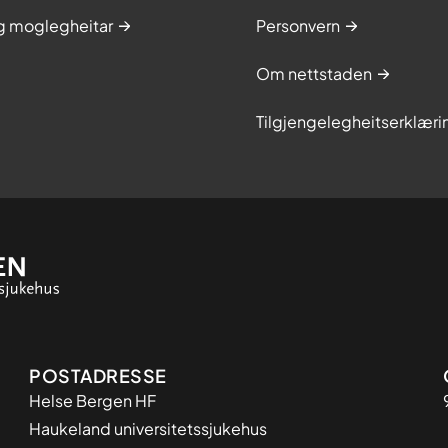
og moglegheitar
Personvern
Om nettstaden
Tilgjengelegheitserklæri
Adresse
POSTADRESSE
Helse Bergen HF
Haukeland universitetssjukehus