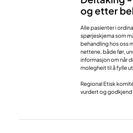
og etter b
Alle pasienter i ordin
spørjeskjema som måla
behandling hos oss mu
nettene, både før, un
informasjon om når du 
molegheit til å fylle
Regional Etisk komité
vurdert og godkjend 