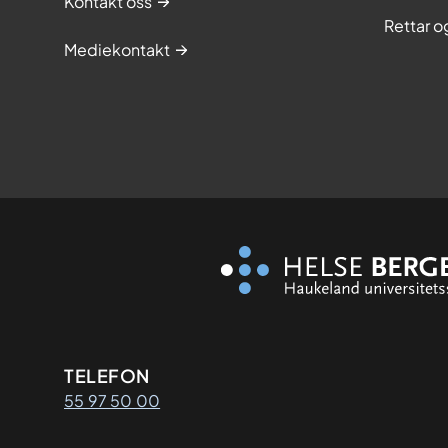
Kontakt oss
Rettar 
Mediekontakt
Kontaktinformasjon
TELEFON
55 97 50 00