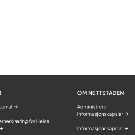
R
OM NETTSTADEN
ournal
Administrere
informasjonskapslar
rnerklæring for Helse
Informasjonskapslar