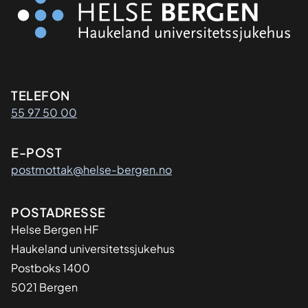
Kontaktinformasjon
TELEFON
55 97 50 00
E-POST
postmottak@helse-bergen.no
Adresse
POSTADRESSE
Helse Bergen HF
Haukeland universitetssjukehus
Postboks 1400
5021 Bergen