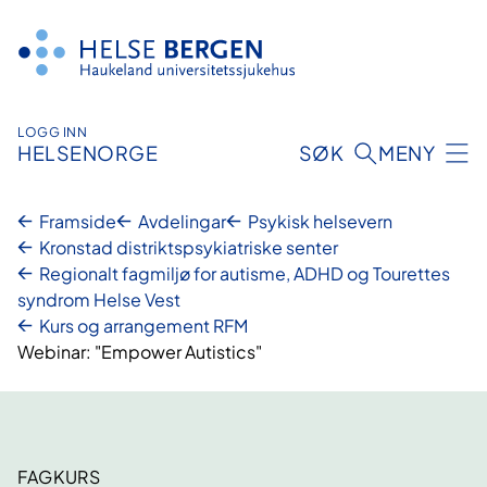
Hopp
til
innhald
LOGG INN
HELSENORGE
SØK
MENY
Framside
Avdelingar
Psykisk helsevern
Kronstad distriktspsykiatriske senter
Regionalt fagmiljø for autisme, ADHD og Tourettes
syndrom Helse Vest
Kurs og arrangement RFM
Webinar: "Empower Autistics"
FAGKURS