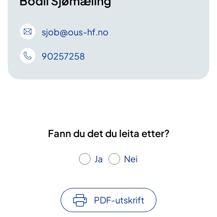
Bodil Sjømæling
sjob
@ous-hf
.no
90257258
Fann du det du leita etter?
Ja
Nei
PDF-utskrift