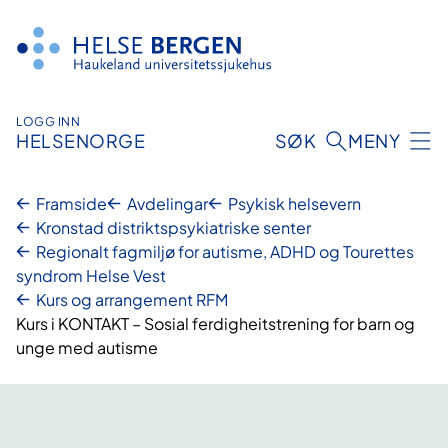
Hopp
til
innhald
LOGG INN
HELSENORGE
SØK
MENY
Framside
Avdelingar
Psykisk helsevern
Kronstad distriktspsykiatriske senter
Regionalt fagmiljø for autisme, ADHD og Tourettes
syndrom Helse Vest
Kurs og arrangement RFM
Kurs i KONTAKT – Sosial ferdigheitstrening for barn og
unge med autisme