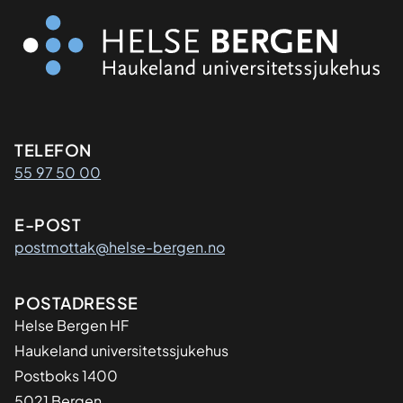
Kontaktinformasjon
TELEFON
55 97 50 00
E-POST
postmottak@helse-bergen.no
Adresse
POSTADRESSE
Helse Bergen HF
Haukeland universitetssjukehus
Postboks 1400
5021 Bergen