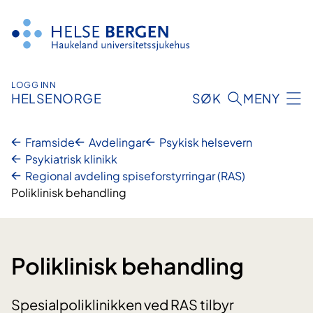
Hopp
til
innhald
LOGG INN
HELSENORGE
SØK
MENY
Framside
Avdelingar
Psykisk helsevern
Psykiatrisk klinikk
Regional avdeling spiseforstyrringar (RAS)
Poliklinisk behandling
Poliklinisk behandling
Spesialpoliklinikken ved RAS tilbyr