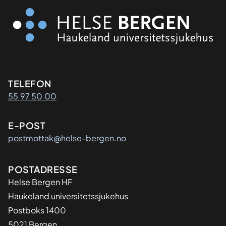
Kontaktinformasjon
TELEFON
55 97 50 00
E-POST
postmottak@helse-bergen.no
Adresse
POSTADRESSE
Helse Bergen HF
Haukeland universitetssjukehus
Postboks 1400
5021 Bergen