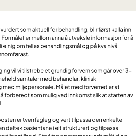
vurdert som aktuell for behandling, blir først kalla inn
. Formålet er mellom anna å utveksle informasjon for å
li einig om felles behandlingsmål og på kva nivå
ennomførast.
ng vil vi tilstrebe et grundig forvern som går over 3-
neheld samtaler med behandlar, klinisk
 med miljøpersonale. Målet med forvernet er at
å forberedt som mulig ved innkomst slik at starten av
d.
sten er tverrfagleg og vert tilpassa den enkelte
n deltek pasientane i eit strukturert og tilpassa
andlingstilbod. Struktur og rammer rundt måltid og