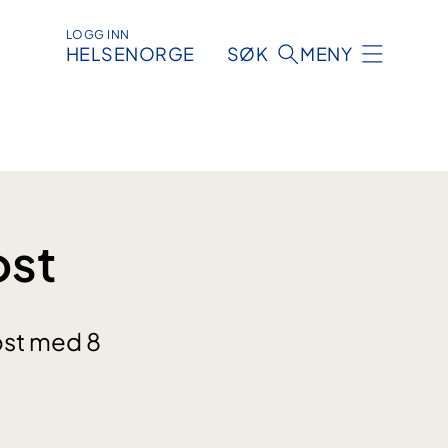
LOGG INN
HELSENORGE
SØK
MENY
ost
ost med 8