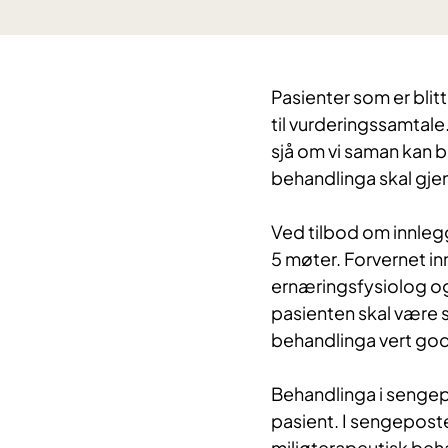
Pasienter som er blitt 
til vurderingssamtale
sjå om vi saman kan b
behandlinga skal gj
Ved tilbod om innleggi
5 møter. Forvernet in
ernæringsfysiolog og
pasienten skal være s
behandlinga vert go
Behandlinga i sengepo
pasient. I sengeposte
miljøterapeutisk beh