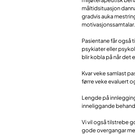
måltidsituasjon dann
gradvis auka mestring
motivasjonssamtalar
Pasientane får også 
psykiater eller psyko
blir kobla på når det 
Kvar veke samlast pa
førre veke evaluert 
Lengde på innlegging
inneliggande behandl
Vi vil også tilstrebe
gode overgangar mel