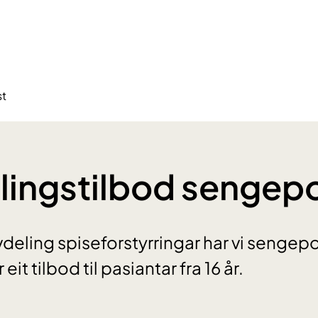
st
ingstilbod sengep
deling spiseforstyrringar har vi sengep
eit tilbod til pasiantar fra 16 år.