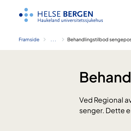
Hopp
til
innhald
Framside
..
.
Behandlingstilbod sengepo
Behandl
Ved Regional av
senger. Dette er 