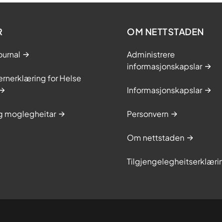
R
OM NETTSTADEN
ournal
Administrere
informasjonskapslar
rnerklæring for Helse
Informasjonskapslar
og moglegheitar
Personvern
Om nettstaden
Tilgjengelegheitserklæri