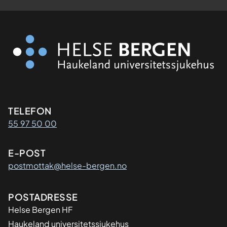
Kontaktinformasjon
TELEFON
55 97 50 00
E-POST
postmottak@helse-bergen.no
Adresse
POSTADRESSE
Helse Bergen HF
Haukeland universitetssjukehus