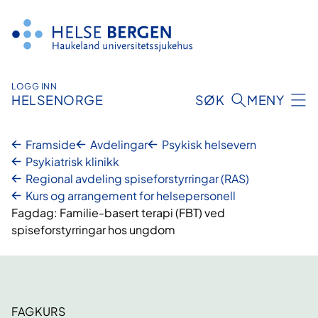
Hopp
til
innhald
LOGG INN
HELSENORGE
SØK
MENY
Framside
Avdelingar
Psykisk helsevern
Psykiatrisk klinikk
Regional avdeling spiseforstyrringar (RAS)
Kurs og arrangement for helsepersonell
Fagdag: Familie-basert terapi (FBT) ved
spiseforstyrringar hos ungdom
FAGKURS