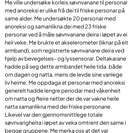
Me ville undersøke korleis søvnvanane til personar
med anoreksi er ulike frå dei til friske personar på
same alder. Me undersøkte 20 personar med
anoreksi og samanlikna dei med 23 friske
personar ved å måle søvnvanane deira i løpet av ei
heil veke. Me brukte et akselerometer (liknar på eit
armband), som registrerte søvnvanane deira ved
hjelp av bevegelses- og lyssensorar. Deltakarane
hadde på seg dette armbandet heile tida, både
om dagen og natta, mens de levde sine vanlege
liv heime. Me oppdaga at personar med anoreksi
generelt hadde lengre periodar med våkenheit
om natta og fleire netter der de var vakne heile
natta samanlikna med dei friske personane.
Likevel var den gjennomsnittlege totale
søvnvarigheita i løpet av veka omtrent den same i
begge gruppene. Me merka oss at det var