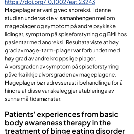
https://doi.org/10.1002/eat.23243
Mageplager er vanlig ved anoreksi. I denne
studien undersøkte vi samanhengen mellom
mageplager og symptom på andre psykiske
lidingar, symptom på spiseforstyrring og BMI hos
pasientar med anoreksi. Resultata viste at høy
grad av mage-tarm-plager var forbundet med
høy grad av andre kroppslige plager.
Alvorsgraden av symptom på spiseforstyrring
påverka ikkje alvorsgraden av mageplagene.
Mageplager bør adresserast i behandlinga for å
hindre at disse vanskeleggjer etableringa av
sunne måltidsmønster.
Patients' experiences from basic
body awareness therapy in the
treatment of binge eating disorder