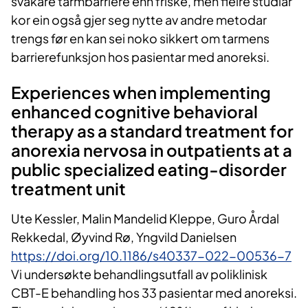
svakare tarmbarriere enn friske, men fleire studiar
kor ein også gjer seg nytte av andre metodar
trengs før en kan sei noko sikkert om tarmens
barrierefunksjon hos pasientar med anoreksi.
Experiences when implementing
enhanced cognitive behavioral
therapy as a standard treatment for
anorexia nervosa in outpatients at a
public specialized eating‑disorder
treatment unit
Ute Kessler, Malin Mandelid Kleppe, Guro Årdal
Rekkedal, Øyvind Rø, Yngvild Danielsen
https://doi.org/10.1186/s40337-022-00536-7
Vi undersøkte behandlingsutfall av poliklinisk
CBT-E behandling hos 33 pasientar med anoreksi.