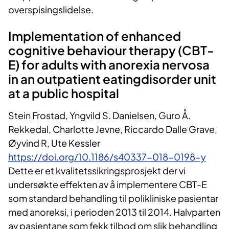
overspisingslidelse.
Implementation of enhanced
cognitive behaviour therapy (CBT-
E) for adults with anorexia nervosa
in an outpatient eatingdisorder unit
at a public hospital
Stein Frostad, Yngvild S. Danielsen, Guro Å.
Rekkedal, Charlotte Jevne, Riccardo Dalle Grave,
Øyvind R, Ute Kessler
https://doi.org/10.1186/s40337-018-0198-y
Dette er et kvalitetssikringsprosjekt der vi
undersøkte effekten av å implementere CBT-E
som standard behandling til polikliniske pasientar
med anoreksi, i perioden 2013 til 2014. Halvparten
av pasientane som fekk tilbod om slik behandling