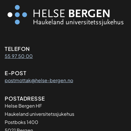
Kontaktinformasjon
TELEFON
55 97 50 00
E-POST
postmottak@helse-bergen.no
Adresse
POSTADRESSE
Helse Bergen HF
Haukeland universitetssjukehus
Postboks 1400
5021 Bergen