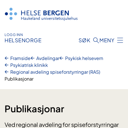
Hopp
til
innhald
LOGG INN
HELSENORGE
SØK
MENY
Framside
Avdelingar
Psykisk helsevern
Psykiatrisk klinikk
Regional avdeling spiseforstyrringar (RAS)
Publikasjonar
Publikasjonar
Ved regional avdeling for spiseforstyrringar