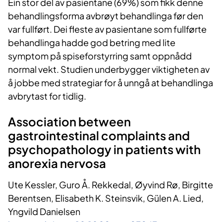
Ein stor del av pasientane (69%) som fikk denne
behandlingsforma avbrøyt behandlinga før den
var fullført. Dei fleste av pasientane som fullførte
behandlinga hadde god betring med lite
symptom på spiseforstyrring samt oppnådd
normal vekt. Studien underbygger viktigheten av
å jobbe med strategiar for å unngå at behandlinga
avbrytast for tidlig.
Association between
gastrointestinal complaints and
psychopathology in patients with
anorexia nervosa
Ute Kessler, Guro Å. Rekkedal, Øyvind Rø, Birgitte
Berentsen, Elisabeth K. Steinsvik, Gülen A. Lied,
Yngvild Danielsen