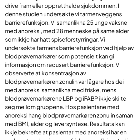
drive fram eller oppretthalde sjukdommen. I
denne studien undersøkte vi tarmenveggens
barrierefunksjon. Vi samanlikna 25 unge vaksne
med anoreksi, med 28 menneske på same alder
som ikkje har hatt spiseforstyrringar. Vi
undersøkte tarmens barrierefunksjon ved hjelp av
blodprøvemarkører som potensielt kan gi
informasjon om redusert barrierefunksjon. Vi
observerte at konsentrasjon av
blodprøvemarkøren zonulin var lågare hos dei
med anoreksi samanlikna med friske, mens
blodprøvemarkørene LBP og iFABP ikkje skilte
seg mellom gruppene. Hos pasientane med
anoreksi hang blodprøvemarkøren zonulin saman
med BMI, alder og leversyntese. Resultata kan
ikkje bekrefte at pasientar med anoreksi har en