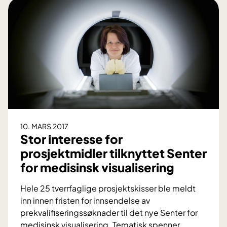
n
i
s
k
u
k
e
b
l
a
10. MARS 2017
d
Stor interesse for
:
prosjektmidler tilknyttet Senter
N
for medisinsk visualisering
y
t
Hele 25 tverrfaglige prosjektskisser ble meldt
t
inn innen fristen for innsendelse av
n
prekvalifiseringssøknader til det nye Senter for
o
medisinsk visualisering. Tematisk spenner