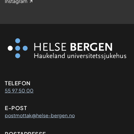
Instagram
Kontaktinformasjon
TELEFON
55 97 50 00
E-POST
postmottak@helse-bergen.no
POSTADRESSE