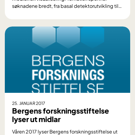
r
søknadene bredt, fra basal detektorutvikling til
…
s
S
k
t
s
o
e
r
n
i
t
n
e
t
r
e
l
r
æ
e
r
s
e
s
r
e
d
25. JANUAR 2017
f
Bergens forskningsstiftelse
a
o
t
lyser ut midlar
r
a
p
Våren 2017 lyser Bergens forskningsstiftelse ut
m