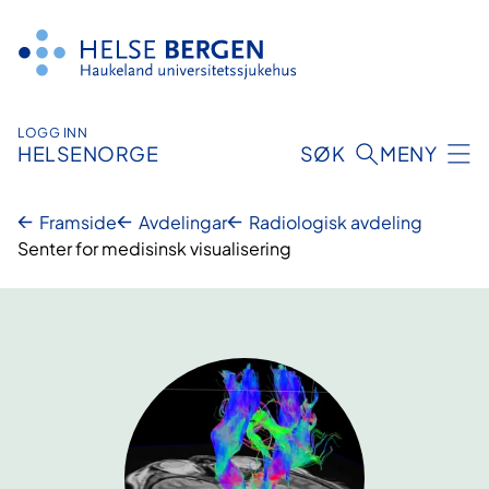
Hopp
til
innhald
LOGG INN
HELSENORGE
SØK
MENY
Framside
Avdelingar
Radiologisk avdeling
Senter for medisinsk visualisering