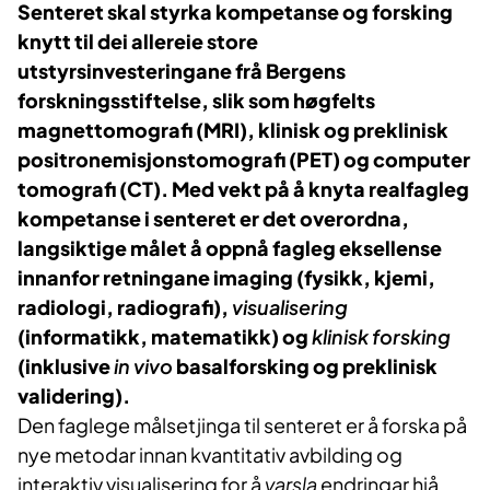
Senteret skal styrka kompetanse og forsking
knytt til dei allereie store
utstyrsinvesteringane frå Bergens
forskningsstiftelse, slik som høgfelts
magnettomografi (MRI), klinisk og preklinisk
positronemisjonstomografi (PET) og computer
tomografi (CT). Med vekt på å knyta realfagleg
kompetanse i senteret er det overordna,
langsiktige målet å oppnå fagleg eksellense
innanfor retningane imaging (fysikk, kjemi,
radiologi, radiografi),
visualisering
(informatikk, matematikk) og
klinisk forsking
(inklusive
in vivo
basalforsking og preklinisk
validering).
Den faglege målsetjinga til senteret er å forska på
nye metodar innan kvantitativ avbilding og
interaktiv visualisering for å
varsla
endringar hjå