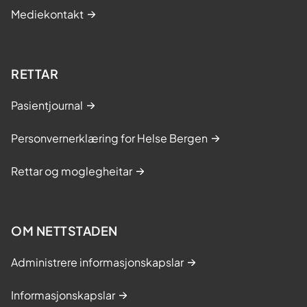
d
n
Mediekontakt
l
s
a
k
r
v
RETTAR
i
s
Pasientjournal
u
a
Personvernerklæring for Helse Bergen
l
i
Rettar og moglegheitar
s
e
r
i
OM NETTSTADEN
n
g
Administrere informasjonskapslar
Informasjonskapslar