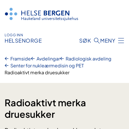
Hopp
til
innhald
LOGG INN
HELSENORGE
SØK
MENY
Framside
Avdelingar
Radiologisk avdeling
Senter for nukleærmedisin og PET
Radioaktivt merka druesukker
Radioaktivt merka
druesukker