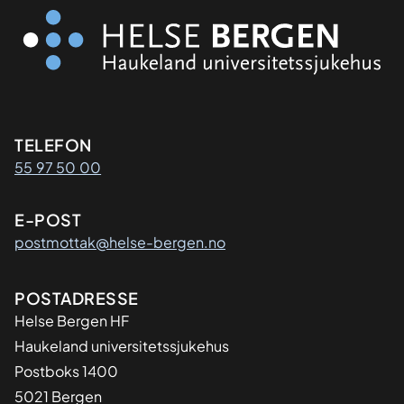
Kontaktinformasjon
TELEFON
55 97 50 00
E-POST
postmottak@helse-bergen.no
Adresse
POSTADRESSE
Helse Bergen HF
Haukeland universitetssjukehus
Postboks 1400
5021 Bergen