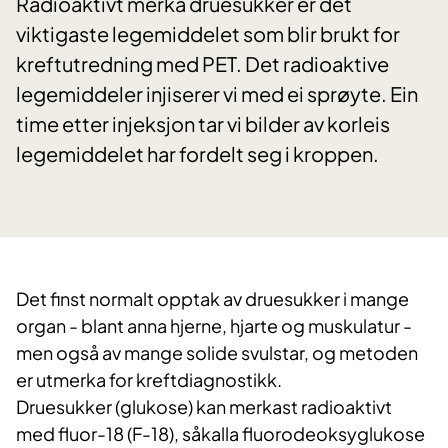
Radioaktivt merka druesukker er det
viktigaste legemiddelet som blir brukt for
kreftutredning med PET. Det radioaktive
legemiddeler injiserer vi med ei sprøyte. Ein
time etter injeksjon tar vi bilder av korleis
legemiddelet har fordelt seg i kroppen.
Det finst normalt opptak av druesukker i mange
organ - blant anna hjerne, hjarte og muskulatur -
men også av mange solide svulstar, og metoden
er utmerka for kreftdiagnostikk.
Druesukker (glukose) kan merkast radioaktivt
med fluor-18 (F-18), såkalla fluorodeoksyglukose