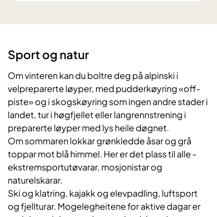
Sport og natur
Om vinteren kan du boltre deg på alpinski i
velpreparerte løyper, med pudderkøyring «off-
piste» og i skogskøyring som ingen andre stader i
landet, tur i høgfjellet eller langrennstrening i
preparerte løyper med lys heile døgnet.
Om sommaren lokkar grønkledde åsar og grå
toppar mot blå himmel. Her er det plass til alle -
ekstremsportutøvarar, mosjonistar og
naturelskarar.
Ski og klatring, kajakk og elevpadling, luftsport
og fjellturar. Mogelegheitene for aktive dagar er