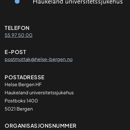
Kontaktinformasjon
TELEFON
55 97 50 00
E-POST
postmottak@helse-bergen.no
Adresse
POSTADRESSE
Helse Bergen HF
Haukeland universitetssjukehus
Postboks 1400
5021 Bergen
Organisasjon
ORGANISASJONSNUMMER