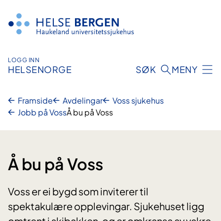
Hopp
til
innhald
LOGG INN
HELSENORGE
SØK
MENY
Framside
Avdelingar
Voss sjukehus
Jobb på Voss
Å bu på Voss
Å bu på Voss
Voss er ei bygd som inviterer til
spektakulære opplevingar. Sjukehuset ligg
omtrent i skibakken, og er omkransa av vakre