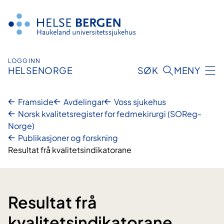
Hopp
til
innhald
LOGG INN
HELSENORGE
SØK
MENY
Framside
Avdelingar
Voss sjukehus
Norsk kvalitetsregister for fedmekirurgi (SOReg-
Norge)
Publikasjoner og forskning
Resultat frå kvalitetsindikatorane
Resultat frå
kvalitetsindikatorane