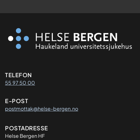
Kontaktinformasjon
TELEFON
55 97 50 00
E-POST
postmottak@helse-bergen.no
Adresse
POSTADRESSE
Helse Bergen HF