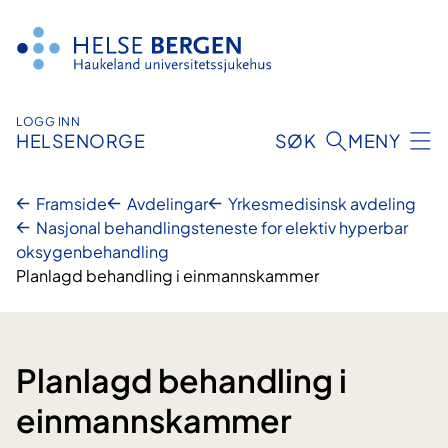
Hopp
til
innhald
LOGG INN
HELSENORGE
SØK
MENY
Framside
Avdelingar
Yrkesmedisinsk avdeling
Nasjonal behandlingsteneste for elektiv hyperbar
oksygenbehandling
Planlagd behandling i einmannskammer
Planlagd behandling i
einmannskammer