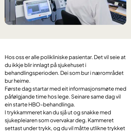
​Hos oss er alle polikliniske pasientar. Det vil seie at
du ikkje blir innlagt på sjukehuset i
behandlingsperioden. Dei som bur i nærområdet
bur heime.​
Første dag startar med eit informasjonsmøte med
påfølgjande time hos lege. Seinare same dag vil
ein starte HBO-behandlinga.
I trykkammeret kan du sjå ut og snakke med
sjukepleiaren som overvakar deg. Kammeret
settast under trykk, og du vil måtte utlikne trykket