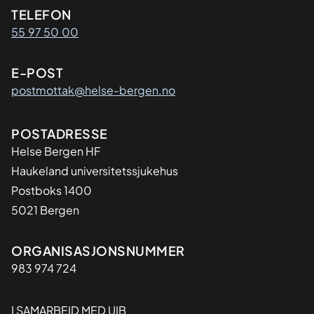
Kontaktinformasjon
TELEFON
55 97 50 00
E-POST
postmottak@helse-bergen.no
Adresse
POSTADRESSE
Helse Bergen HF
Haukeland universitetssjukehus
Postboks 1400
5021 Bergen
Organisasjon
ORGANISASJONSNUMMER
983 974 724
I SAMARBEID MED UIB