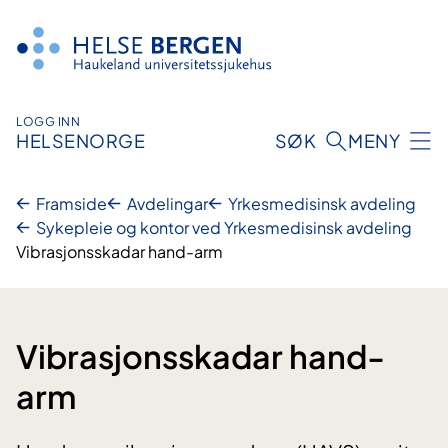
Hopp
til
innhald
LOGG INN
HELSENORGE
SØK
MENY
Framside
Avdelingar
Yrkesmedisinsk avdeling
Sykepleie og kontor ved Yrkesmedisinsk avdeling
Vibrasjonsskadar hand-arm
Vibrasjonsskadar hand-
arm