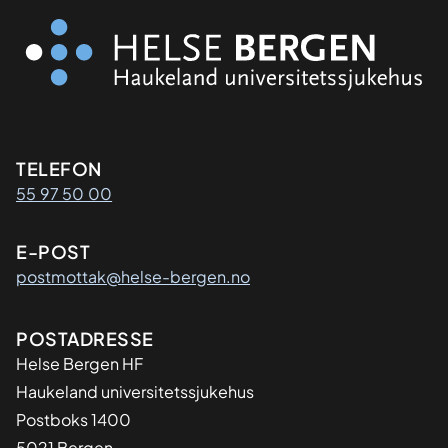
Kontaktinformasjon
TELEFON
55 97 50 00
E-POST
postmottak@helse-bergen.no
Adresse
POSTADRESSE
Helse Bergen HF
Haukeland universitetssjukehus
Postboks 1400
5021 Bergen