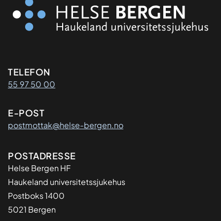
Kontaktinformasjon
TELEFON
55 97 50 00
E-POST
postmottak@helse-bergen.no
Adresse
POSTADRESSE
Helse Bergen HF
Haukeland universitetssjukehus
Postboks 1400
5021 Bergen