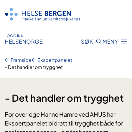
Hopp
til
innhald
LOGG INN
HELSENORGE
SØK
MENY
Framside
Ekspertpanelet
- Det handler om trygghet
- Det handler om trygghet
For overlege Hanne Hamre ved AHUS har
Ekspertpanelet bidratt til trygghet både for
pasientene hennes – og for henne som