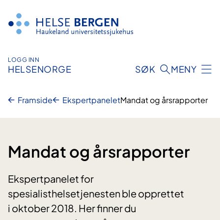
Hopp
til
innhald
LOGG INN
HELSENORGE
SØK
MENY
Framside
Ekspertpanelet
Mandat og årsrapporter
Mandat og årsrapporter
Ekspertpanelet for
spesialisthelsetjenesten ble opprettet
i oktober 2018. Her finner du