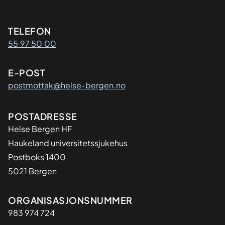
Kontaktinformasjon
TELEFON
55 97 50 00
E-POST
postmottak@helse-bergen.no
Adresse
POSTADRESSE
Helse Bergen HF
Haukeland universitetssjukehus
Postboks 1400
5021 Bergen
Organisasjon
ORGANISASJONSNUMMER
983 974 724