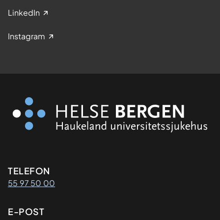
LinkedIn
Instagram
Kontaktinformasjon
TELEFON
55 97 50 00
E-POST