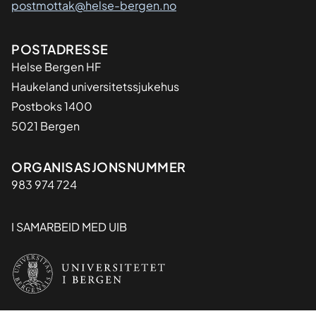
postmottak@helse-bergen.no
Adresse
POSTADRESSE
Helse Bergen HF
Haukeland universitetssjukehus
Postboks 1400
5021 Bergen
Organisasjon
ORGANISASJONSNUMMER
983 974 724
I SAMARBEID MED UIB