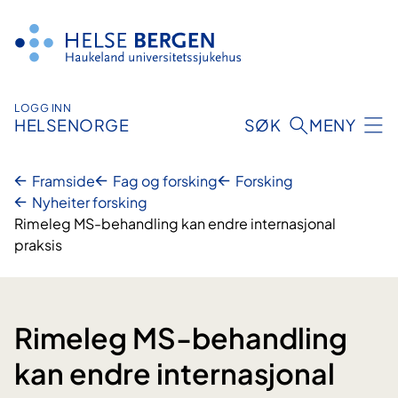
Hopp
til
innhald
LOGG INN
HELSENORGE
SØK
MENY
Framside
Fag og forsking
Forsking
Nyheiter forsking
Rimeleg MS-behandling kan endre internasjonal
praksis
Rimeleg MS-behandling
kan endre internasjonal