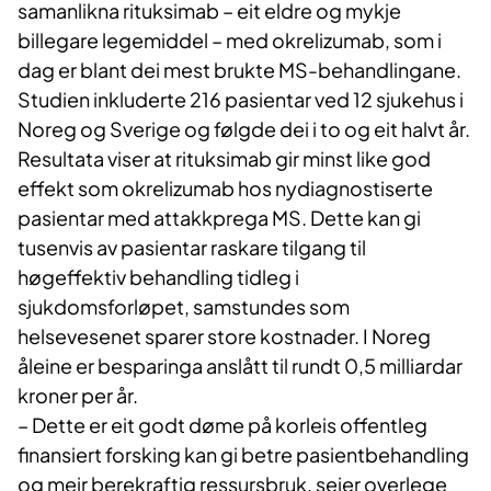
samanlikna rituksimab – eit eldre og mykje
billegare legemiddel – med okrelizumab, som i
dag er blant dei mest brukte MS-behandlingane.
Studien inkluderte 216 pasientar ved 12 sjukehus i
Noreg og Sverige og følgde dei i to og eit halvt år.
Resultata viser at rituksimab gir minst like god
effekt som okrelizumab hos nydiagnostiserte
pasientar med attakkprega MS. Dette kan gi
tusenvis av pasientar raskare tilgang til
høgeffektiv behandling tidleg i
sjukdomsforløpet, samstundes som
helsevesenet sparer store kostnader. I Noreg
åleine er besparinga anslått til rundt 0,5 milliardar
kroner per år.
– Dette er eit godt døme på korleis offentleg
finansiert forsking kan gi betre pasientbehandling
og meir berekraftig ressursbruk, seier overlege