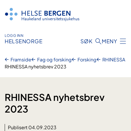
Hopp
til
innhald
LOGG INN
HELSENORGE
SØK
MENY
Framside
Fag og forsking
Forsking
RHINESSA
RHINESSA nyhetsbrev 2023
RHINESSA nyhetsbrev
2023
Publisert 04.09.2023