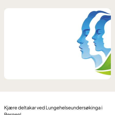
Kjære deltakar ved Lungehelseundersøkinga i
Bergen!