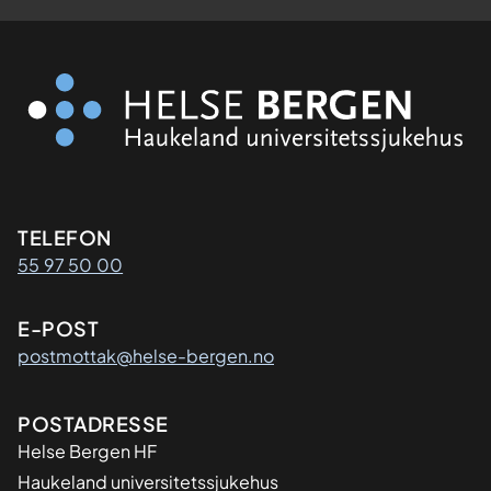
Kontaktinformasjon
TELEFON
55 97 50 00
E-POST
postmottak@helse-bergen.no
Adresse
POSTADRESSE
Helse Bergen HF
Haukeland universitetssjukehus