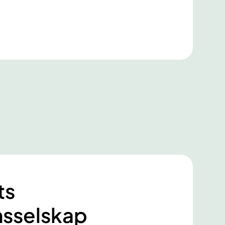
ts
nsselskap