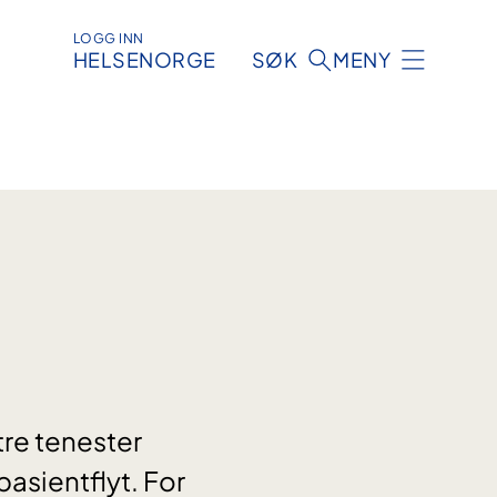
LOGG INN
HELSENORGE
SØK
MENY
tre tenester
asientflyt. For