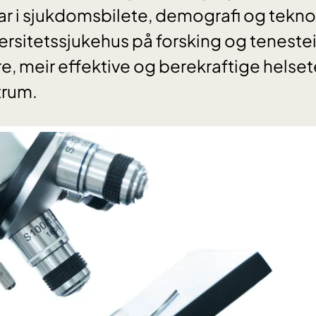
r i sjukdomsbilete, demografi og teknol
rsitetssjukehus på forsking og teneste
re, meir effektive og berekraftige helse
trum.