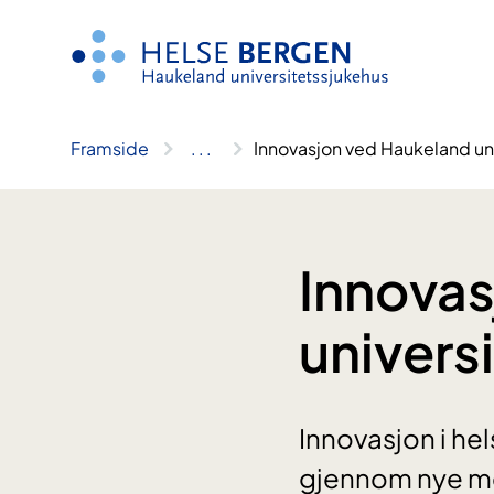
Hopp
til
innhald
Framside
..
.
Innovasjon ved Haukeland un
Innovas
univers
Innovasjon i he
gjennom nye met