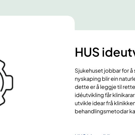
HUS ideutv
Sjukehuset jobbar for å 
nyskaping blir ein naturl
dette er å leggje til ret
idéutvikling får klinikara
utvikle idear frå klinikk
behandlingsmetodar kan 