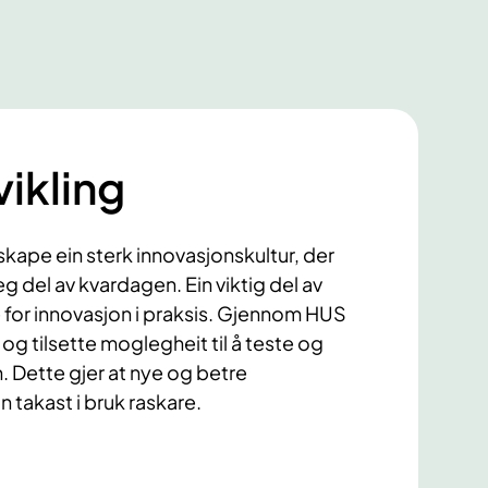
ikling
skape ein sterk innovasjonskultur, der
eg del av kvardagen. Ein viktig del av
te for innovasjon i praksis. Gjennom HUS
r og tilsette moglegheit til å teste og
en. Dette gjer at nye og betre
takast i bruk raskare.