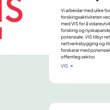
Vi arbeidar med ulike fo
forskingsaktiviteten ve
med VIS for å vidareutvi
forsking og nyskapand
potensiale. VIS tilbyr re
nettverksbygging og til
forskarar med potensiel
offentleg sektor.
VIS