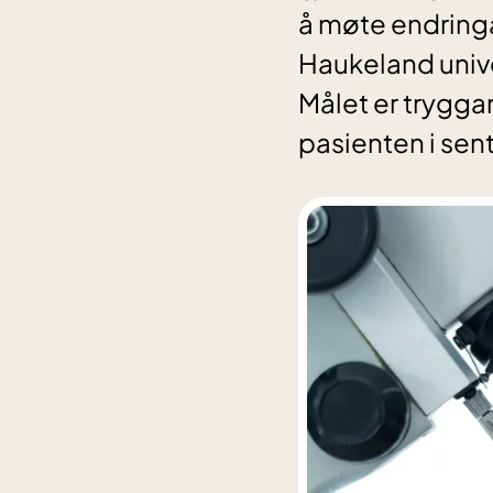
å møte endringa
Haukeland unive
Målet er trygga
pasienten i sen