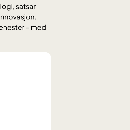
ogi, satsar
innovasjon.
tenester – med