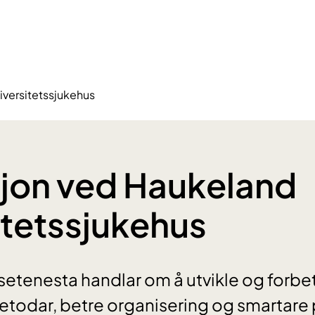
iversitetssjukehus
jon ved Haukeland
itetssjukehus
lsetenesta handlar om å utvikle og forbe
odar, betre organisering og smartare p