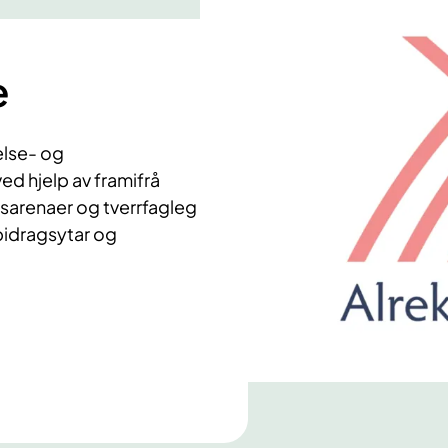
e
else- og
ed hjelp av framifrå
isarenaer og tverrfagleg
bidragsytar og