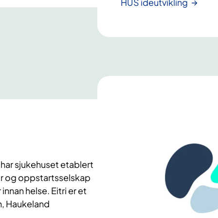
HUS ideutvikling
 har sjukehuset etablert
rar og oppstartsselskap
nnan helse. Eitri er et
n, Haukeland