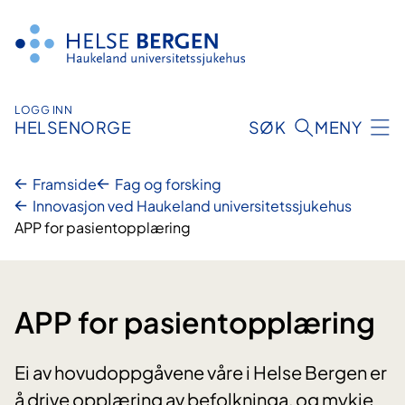
Hopp
til
innhald
LOGG INN
HELSENORGE
SØK
MENY
Framside
Fag og forsking
Innovasjon ved Haukeland universitetssjukehus
APP for pasientopplæring
APP for pasientopplæring
Ei av hovudoppgåvene våre i Helse Bergen er
å drive opplæring av befolkninga, og mykje