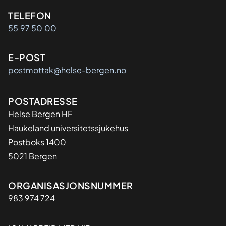
Kontaktinformasjon
TELEFON
55 97 50 00
E-POST
postmottak@helse-bergen.no
Adresse
POSTADRESSE
Helse Bergen HF
Haukeland universitetssjukehus
Postboks 1400
5021 Bergen
Organisasjon
ORGANISASJONSNUMMER
983 974 724