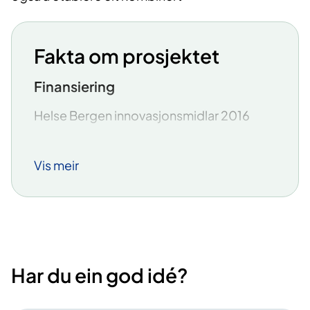
Fakta om prosjektet
Finansiering
Helse Bergen innovasjonsmidlar 2016
Kontakt
Vis meir
Henning Åge Skarbø, spesialrådgjevar,
seksjon for fag og utdanning, Forskings-
og utviklingsavdelinga
E-post:
Henning.age.skarbo@helse-
bergen.no
Har du ein god idé?