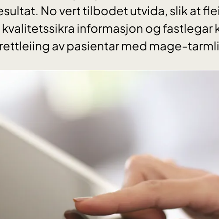
sultat. No vert tilbodet utvida, slik at fl
il kvalitetssikra informasjon og fastlegar
n rettleiing av pasientar med mage-tarml