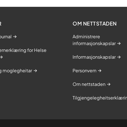
R
OM NETTSTADEN
ournal
Administrere
informasjonskapslar
rnerklæring for Helse
Informasjonskapslar
og moglegheitar
Personvern
Om nettstaden
Tilgjengelegheitserklæri