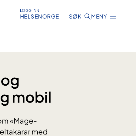
LOGG INN
HELSENORGE
SØK
MENY
 og
og mobil
d om «Mage-
deltakarar med