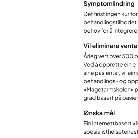
Symptomlindring
Det finst ingen kur f
behandlingstilbodet e
behov for å integrer
Vil eliminere vente
Årleg vert over 500 p
Ved å opprette ein e
sine pasientar, vil ein
behandlings- og oppf
«Magetarmskolen» på 
grad basert på pasie
Ønska mål
Ein internettbasert «
spesialisthelsetenest