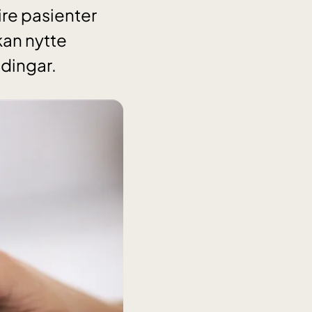
eire pasienter
 kan nytte
idingar.