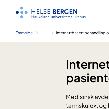
Hopp
til
innhald
Framside
..
.
Internettbasert behandling 
Interne
pasient
Medisinsk avdel
tarmskule», og