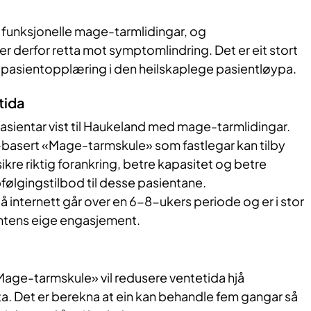
or funksjonelle mage-tarmlidingar, og
r derfor retta mot symptomlindring. Det er eit stort
e pasientopplæring i den heilskaplege pasientløypa.
tida
asientar vist til Haukeland med mage-tarmlidingar.
-basert «Mage-tarmskule» som fastlegar kan tilby
 sikre riktig forankring, betre kapasitet og betre
ølgingstilbod til desse pasientane.
internett går over en 6-8-ukers periode og er i stor
ntens eige engasjement.
Mage-tarmskule» vil redusere ventetida hjå
a. Det er berekna at ein kan behandle fem gangar så