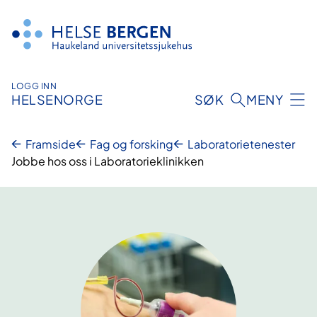
Hopp
til
innhald
LOGG INN
HELSENORGE
SØK
MENY
Framside
Fag og forsking
Laboratorietenester
Jobbe hos oss i Laboratorieklinikken