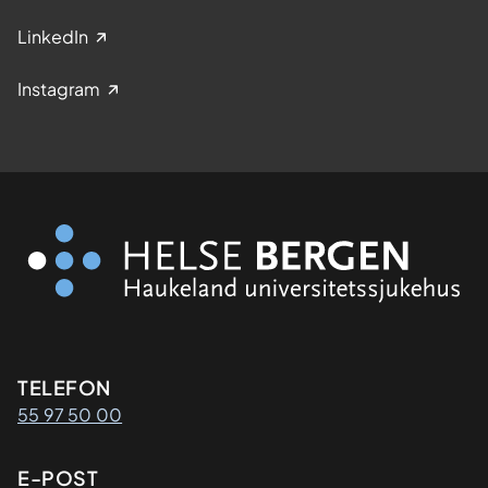
LinkedIn
Instagram
Kontaktinformasjon
TELEFON
55 97 50 00
E-POST