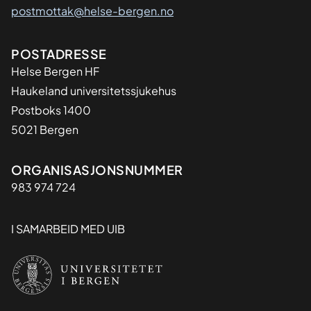
postmottak@helse-bergen.no
Adresse
POSTADRESSE
Helse Bergen HF
Haukeland universitetssjukehus
Postboks 1400
5021 Bergen
Organisasjon
ORGANISASJONSNUMMER
983 974 724
I SAMARBEID MED UIB