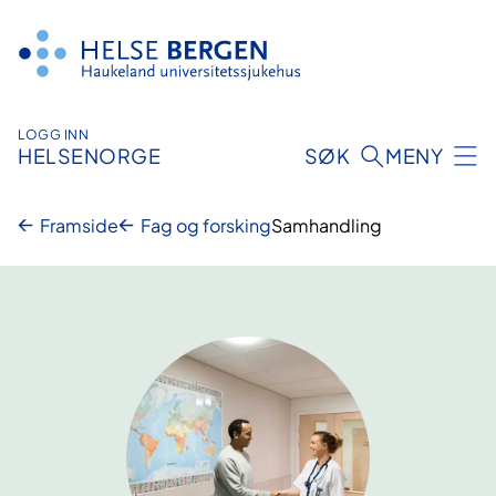
Hopp
til
innhald
LOGG INN
HELSENORGE
SØK
MENY
Framside
Fag og forsking
Samhandling