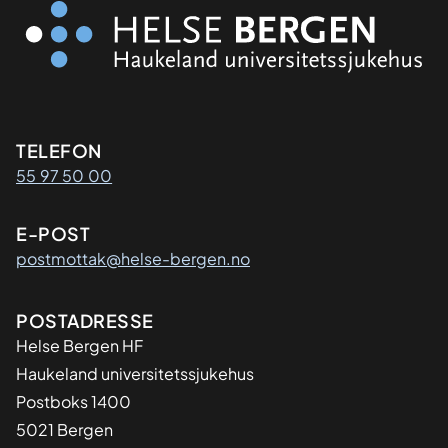
Kontaktinformasjon
TELEFON
55 97 50 00
E-POST
postmottak@helse-bergen.no
Adresse
POSTADRESSE
Helse Bergen HF
Haukeland universitetssjukehus
Postboks 1400
5021 Bergen