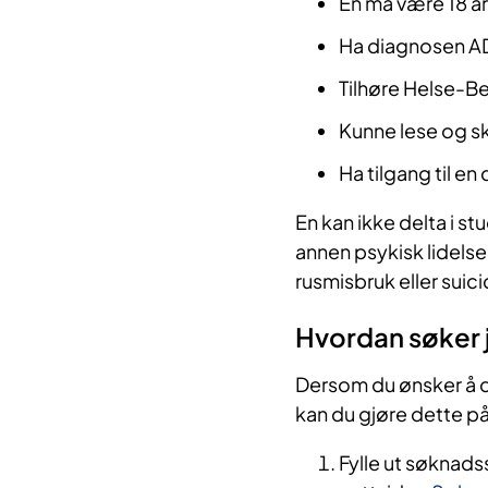
En må være 18 år 
Ha diagnosen 
Tilhøre Helse-B
Kunne lese og sk
Ha tilgang til e
En kan ikke delta i s
annen psykisk lidelse
rusmisbruk eller suici
Hvordan søker j
Dersom du ønsker å d
kan du gjøre dette p
Fylle ut søknad