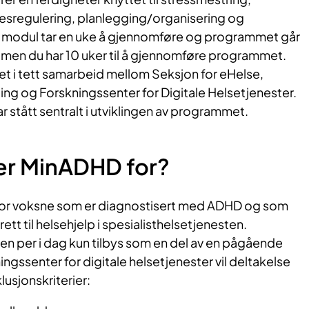
esregulering, planlegging/organisering og
r modul tar en uke å gjennomføre og programmet går
er, men du har 10 uker til å gjennomføre programmet.
et i tett samarbeid mellom Seksjon for eHelse,
ng og Forskningssenter for Digitale Helsetjenester.
 stått sentralt i utviklingen av programmet.
r MinADHD for?
 for voksne som er diagnostisert med ADHD og som
 rett til helsehjelp i spesialisthelsetjenesten.
n per i dag kun tilbys som en del av en pågående
ningssenter for digitale helsetjenester vil deltakelse
lusjonskriterier: