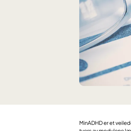
MinADHD er et veiled
tvers av modulene lær