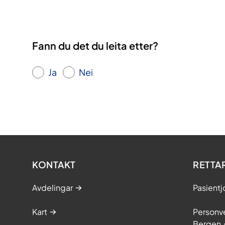
Fann du det du leita etter?
Ja
Nei
KONTAKT
RETTA
Avdelingar
Pasientj
Kart
Personve
Bergen