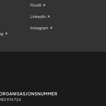
FlickR
LinkedIn
Instagram
ng
Organisasjon
ORGANISASJONSNUMMER
983 974 724