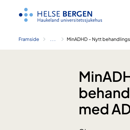
Hopp
til
innhald
Framside
..
.
MinADHD – Nytt behandling
MinADH
behandl
med A