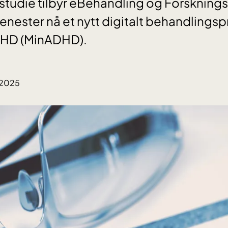
tudie tilbyr eBehandling og Forsknings
jenester nå et nytt digitalt behandlings
HD (MinADHD).
.2025