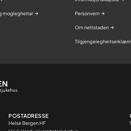
og moglegheitar
Personvern
Om nettstaden
Tilgjengelegheitserklæri
Adresse
POSTADRESSE
Helse Bergen HF