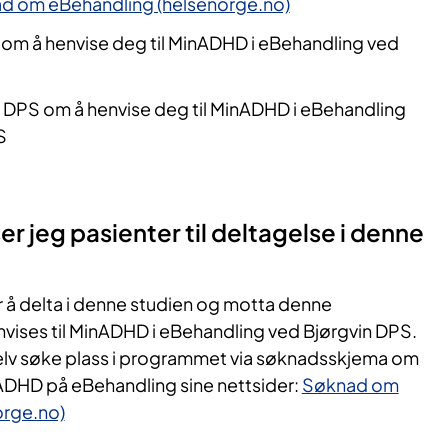
d om eBehandling (helsenorge.no)
 om å henvise deg til MinADHD i eBehandling ved
 DPS om å henvise deg til MinADHD i eBehandling
S
r jeg pasienter til deltagelse i denne
 å delta i denne studien og motta denne
vises til MinADHD i eBehandling ved Bjørgvin DPS.
elv søke plass i programmet via søknadsskjema om
nADHD på eBehandling sine nettsider:
Søknad om
orge.no)