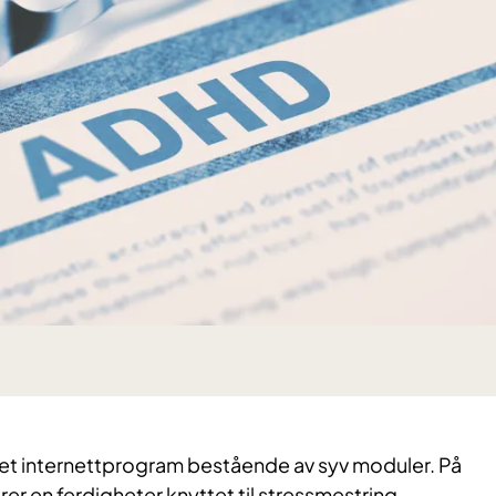
et internettprogram bestående av syv moduler. På
er en ferdigheter knyttet til stressmestring,