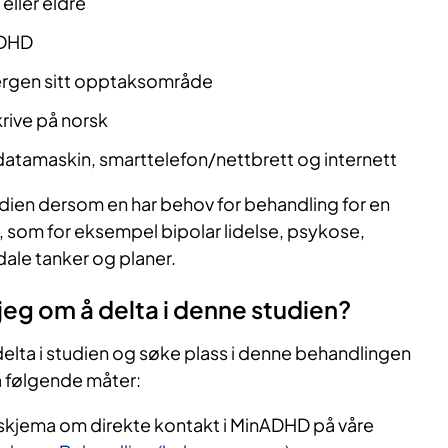
eller eldre
ADHD
ergen sitt opptaksområde
rive på norsk
n datamaskin, smarttelefon/nettbrett og internett
tudien dersom en har behov for behandling for en
, som for eksempel bipolar lidelse, psykose,
dale tanker og planer.
eg om å delta i denne studien?
elta i studien og søke plass i denne behandlingen
å følgende måter:
sskjema om direkte kontakt i MinADHD på våre