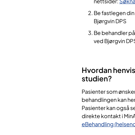
nettsider:
Søkna
Be fastlegen din
Bjørgvin DPS
Be behandler på
ved Bjørgvin DP
Hvordan henvise
studien?
Pasienter som ønsker
behandlingen kan hen
Pasienter kan også s
direkte kontakt i Mi
eBehandling (helsen