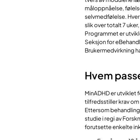
måloppnåelse, følels
selvmedfølelse. Hve
slik over totalt 7 uk
Programmet er utvikl
Seksjon for eBehandli
Brukermedvirkning har
Hvem passe
MinADHD er utviklet
tilfredsstiller krav om
Ettersom behandlinge
studie i regi av Forsk
forutsette enkelte ink