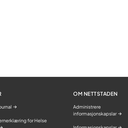
R
OM NETTSTADEN
ournal
Administrere
informasjonskapslar
rnerklæring for Helse
Informasjonskapslar