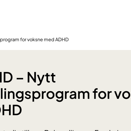
sprogram for voksne med ADHD
D – Nytt
ingsprogram for v
DHD