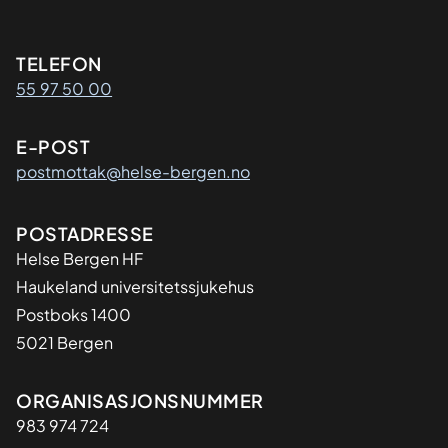
Kontaktinformasjon
TELEFON
55 97 50 00
E-POST
postmottak@helse-bergen.no
Adresse
POSTADRESSE
Helse Bergen HF
Haukeland universitetssjukehus
Postboks 1400
5021 Bergen
Organisasjon
ORGANISASJONSNUMMER
983 974 724