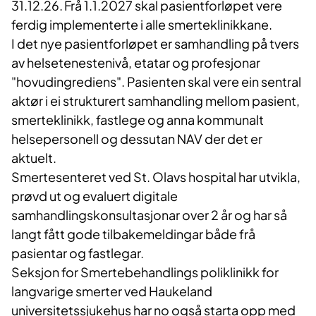
31.12.26. Frå 1.1.2027 skal pasientforløpet vere
ferdig implementerte i alle smerteklinikkane.
I det nye pasientforløpet er samhandling på tvers
av helsetenestenivå, etatar og profesjonar
"hovudingrediens". Pasienten skal vere ein sentral
aktør i ei strukturert samhandling mellom pasient,
smerteklinikk, fastlege og anna kommunalt
helsepersonell og dessutan NAV der det er
aktuelt.
Smertesenteret ved St. Olavs hospital har
utvikla,
prøvd ut og evaluert
digitale
samhandlingskonsultasjonar
over 2 år og har så
langt fått gode
tilbakemeldingar
både
frå
pasientar
og
fastlegar
.
Seksjon for Smertebehandlings poliklinikk for
langvarige smerter ved Haukeland
universitetssjukehus har no også starta opp med