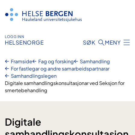
Hopp
til
innhald
LOGG INN
HELSENORGE
SØK
MENY
Framside
Fag og forsking
Samhandling
For fastlegar og andre samarbeidspartnarar
Samhandlingslegen
Digitale samhandlingskonsultasjonar ved Seksjon for
smertebehandling
Digitale
samhandlingskonsultasjon