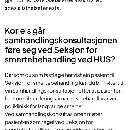
spesialisthelsetenesta
.
Korleis går
samhandlingskonsultasjonen
føre seg
ved Seksjon for
smertebehandling ved HUS?
Dersom du som fastlege har vist
ein
pasient til
Seksjon for smertebehandling kan du bli invitert til
ein
samhandlingskonsultasjon
etter at pasienten
har
vore
til
vurderingstimar
hos
behandlarar
ved
poliklinikk for langvarige smerter
.
Ved samhandlingskonsultasjonen
møter
pasienten
som regel ved Seksjon for
smertebehandling
i
Konrad
Birkhaugs hus ved