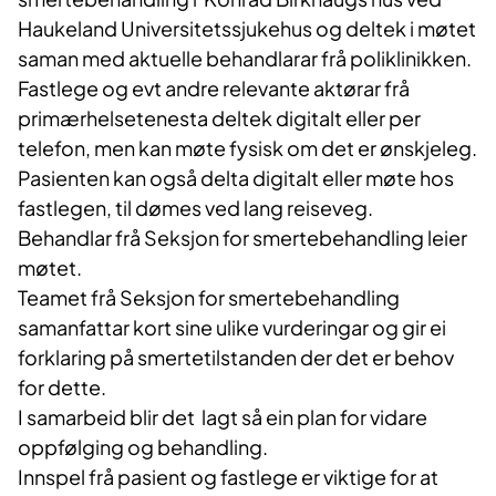
Haukeland Universitetssjukehus
og
deltek
i møtet
saman
med
aktuelle
behandlarar
frå
poliklinikken
.
Fastlege og
evt
andre relevante
aktørar
frå
primærhelsetenesta
deltek
digitalt
eller per
telefon
, men kan møte fysisk om det er
ønskjeleg
.
Pasienten kan også delta digitalt eller møte hos
fastlegen, til dømes ved lang
reiseveg
.
Behandlar
frå
Seksjon for smertebehandling leier
møtet.
Teamet
frå
Seksjon for
smertebehandling
samanfattar
kort
sine
ulike
vurderingar
og gir ei
forklaring
på smertetilstanden der det er behov
for dette.
I samarbeid
blir
det
lagt
så
ein
plan for
vidare
oppfølging og behandling.
Innspel
frå
pasient og fastlege er viktige for at