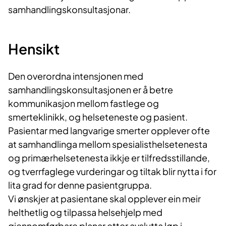
samhandlingskonsultasjonar.
Hensikt
Den overordna intensjonen med
samhandlingskonsultasjonen er å betre
kommunikasjon mellom fastlege og
smerteklinikk, og
helseteneste
og pasient.
Pasientar
med langvarige smerter opplever ofte
at samhandlinga mellom
spesialisthelsetenesta
og
primærhelsetenesta
ikkje
er
tilfredsstillande
,
og
tverrfaglege
vurderingar
og tiltak blir nytta i for
lita grad for denne pasientgruppa.
Vi
ønskjer
at
pasientane
skal
opplever
ein
meir
helthetlig og
tilpassa
helsehjelp
med
gjennomførbare planar etter avslutta løp
i