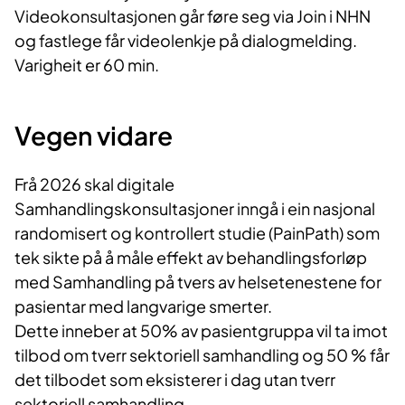
Videokonsultasjonen går føre seg via
Join
i NHN
og fastlege får
videolenkje
på dialogmelding.
Varigheit
er 60 min.
Vegen
vidare
Frå
2026 skal digitale
Samhandlingskonsultasjoner inngå i
ein
nasjonal
randomisert og kontrollert studie
(
PainPath
)
som
tek
sikte på
å måle effekt av
behandlingsforløp
med
Samhandling på tvers
av
helsetenestene
for
pasientar
med langvarige
smerter.
Dette
inneber
at
50% av pasientgruppa vil ta imot
tilbod
om
tverr
sektoriell samhandling og 50 % får
det
tilbodet
som eksisterer i dag
utan
tverr
sektoriell
samhandling.