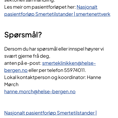
Les
meir
om
pasientforløpet her
:
Nasjonalt
pasientforløp Smertetilstander | smertenettverk
Spørsmål?
Dersom du har spørsmål
eller
innspel
høyrer vi
svært gjerne
frå
deg
,
anten
på
e-post
:
smerteklinikken@helse-
bergen.no
eller per telefon 55974011.
Lokal kontaktperson
og
koordinator
: Hanne
Mørch
hanne.morch@helse-bergen.no
Nasjonalt pasientforløp Smertetilstander |