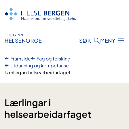
Hopp
til
innhald
LOGG INN
HELSENORGE
SØK
MENY
Framside
Fag og forsking
Utdanning og kompetanse
Lærlingar i helsearbeidarfaget
Lærlingar i
helsearbeidarfaget