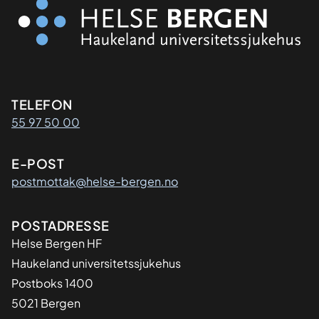
Kontaktinformasjon
TELEFON
55 97 50 00
E-POST
postmottak@helse-bergen.no
Adresse
POSTADRESSE
Helse Bergen HF
Haukeland universitetssjukehus
Postboks 1400
5021 Bergen