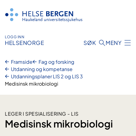
Hopp
til
innhald
LOGG INN
HELSENORGE
SØK
MENY
Framside
Fag og forsking
Utdanning og kompetanse
Utdanningsplaner LIS 2 og LIS 3
Medisinsk mikrobiologi
LEGER I SPESIALISERING - LIS
Medisinsk mikrobiologi