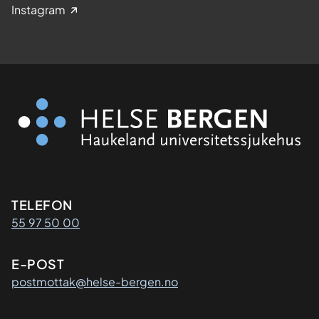
Instagram
Kontaktinformasjon
TELEFON
55 97 50 00
E-POST
postmottak@helse-bergen.no