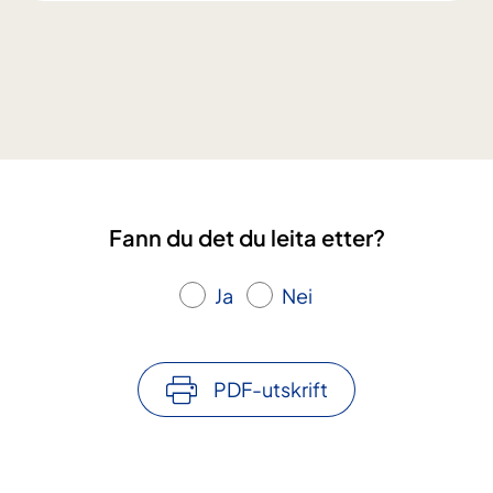
v
a
e
r
k
l
i
n
i
Fann du det du leita etter?
s
k
e
Ja
Nei
s
t
u
PDF-utskrift
d
i
a
r