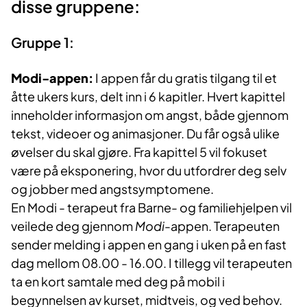
disse gruppene:
Gruppe 1:
Modi-appen:
I appen får du gratis tilgang til et
åtte ukers kurs, delt inn i 6 kapitler. Hvert kapittel
inneholder informasjon om angst, både gjennom
tekst, videoer og animasjoner. Du får også ulike
øvelser du skal gjøre. Fra kapittel 5 vil fokuset
være på eksponering, hvor du utfordrer deg selv
og jobber med angstsymptomene.
En Modi - terapeut fra Barne- og familiehjelpen vil
veilede deg gjennom
Modi
-appen. Terapeuten
sender melding i appen en gang i uken på en fast
dag mellom 08.00 - 16.00. I tillegg vil terapeuten
ta en kort samtale med deg på mobil i
begynnelsen av kurset, midtveis, og ved behov.