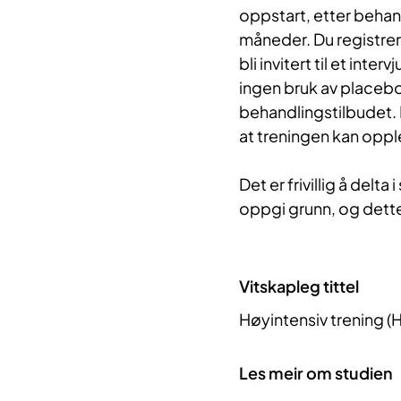
oppstart, etter behand
måneder. Du registrer
bli invitert til et inter
ingen bruk av placebo
behandlingstilbudet. D
at treningen kan opp
Det er frivillig å delt
oppgi grunn, og dette 
Vitskapleg tittel
Høyintensiv trening (
Les meir om studien