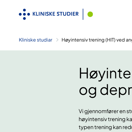
Hopp
til
innhald
Kliniske studiar
Høyintensiv trening (HIT) ved 
Høyinten
og depr
Vi gjennomfører en st
høyintensiv trening k
typen trening kan re