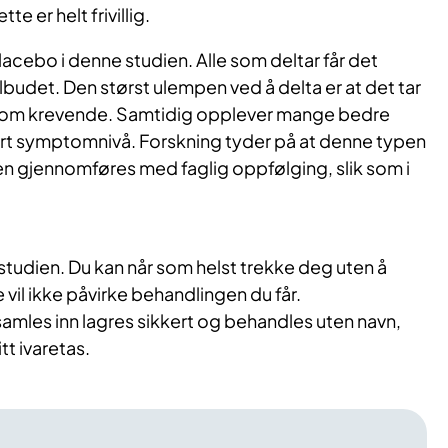
te er helt frivillig.
lacebo i denne studien. Alle som deltar får det
udet. Den størst ulempen ved å delta er at det tar
som krevende. Samtidig opplever mange bedre
ert symptomnivå. Forskning tyder på at denne typen
den gjennomføres med faglig oppfølging, slik som i
a i studien. Du kan når som helst trekke deg uten å
vil ikke påvirke behandlingen du får.
mles inn lagres sikkert og behandles uten navn,
tt ivaretas.