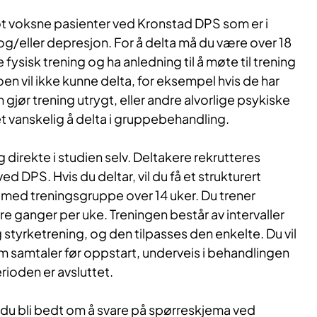
t voksne pasienter ved Kronstad DPS som er i
og/eller depresjon. For å delta må du være over 18
fysisk trening og ha anledning til å møte til trening
oen vil ikke kunne delta, for eksempel hvis de har
gjør trening utrygt, eller andre alvorlige psykiske
et vanskelig å delta i gruppebehandling.
direkte i studien selv. Deltakere rekrutteres
 DPS. Hvis du deltar, vil du få et strukturert
ed treningsgruppe over 14 uker. Du trener
l fire ganger per uke. Treningen består av intervaller
styrketrening, og den tilpasses den enkelte. Du vil
 samtaler før oppstart, underveis i behandlingen
rioden er avsluttet.
l du bli bedt om å svare på spørreskjema ved