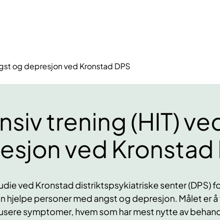
angst og depresjon ved Kronstad DPS
siv trening (HIT) ve
esjon ved Kronstad
udie ved Kronstad distriktspsykiatriske senter (DPS) 
an hjelpe personer med angst og depresjon. Målet er å
dusere symptomer, hvem som har mest nytte av behand