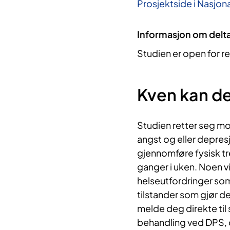
Prosjektside i Nasjona
Informasjon om delt
Studien er open for re
Kven kan de
Studien retter seg m
angst og eller depresj
gjennomføre fysisk tre
ganger i uken. Noen vi
helseutfordringer som 
tilstander som gjør d
melde deg direkte til
behandling ved DPS, 