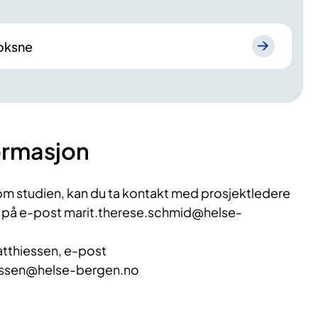
oksne
ormasjon
om studien, kan du ta kontakt med prosjektledere
 på e-post marit.therese.schmid@helse-
atthiessen, e-post
essen@helse-bergen.no