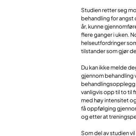
Studien retter seg mo
behandling for angst 
år, kunne gjennomføre 
flere ganger i uken. N
helseutfordringer som 
tilstander som gjør d
Du kan ikke melde deg 
gjennom behandling ved
behandlingsopplegg m
vanligvis opp til to ti
med høy intensitet og 
få oppfølging gjennom
og etter at treningspe
Som del av studien vi