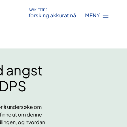
SØK ETTER
forsking akkurat nå
MENY
d angst
 DPS
for å undersøke om
 finne ut om denne
lingen, og hvordan