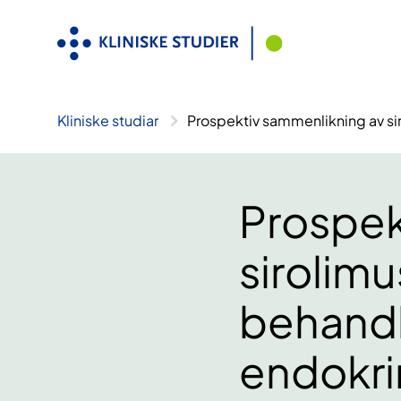
Hopp
til
innhald
Kliniske studiar
Prospektiv sammenlikning av s
Prospek
sirolim
behandl
endokr