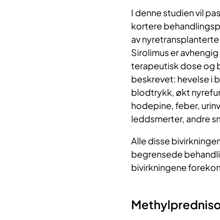
I denne studien vil pa
kortere behandlingspe
av nyretransplanterte
Sirolimus er avhengig
terapeutisk dose og 
beskrevet: hevelse i b
blodtrykk, økt nyrefu
hodepine, feber, urin
leddsmerter, andre sm
Alle disse bivirkning
begrensede behandling
bivirkningene forek
Methylpredniso