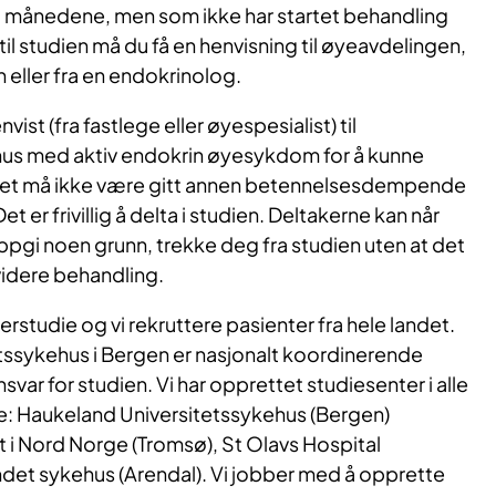
 månedene, men som ikke har startet behandling
 til studien må du få en henvisning til øyeavdelingen,
n eller fra en endokrinolog.
st (fra fastlege eller øyespesialist) til
us med aktiv endokrin øyesykdom for å kunne
Det må ikke være gitt annen betennelsesdempende
et er frivillig å delta i studien. Deltakerne kan når
ppgi noen grunn, trekke deg fra studien uten at det
videre behandling.
erstudie og vi rekruttere pasienter fra hele landet.
tssykehus i Bergen er nasjonalt koordinerende
var for studien. Vi har opprettet studiesenter i alle
e: Haukeland Universitetssykehus (Bergen)
 i Nord Norge (Tromsø), St Olavs Hospital
det sykehus (Arendal). Vi jobber med å opprette