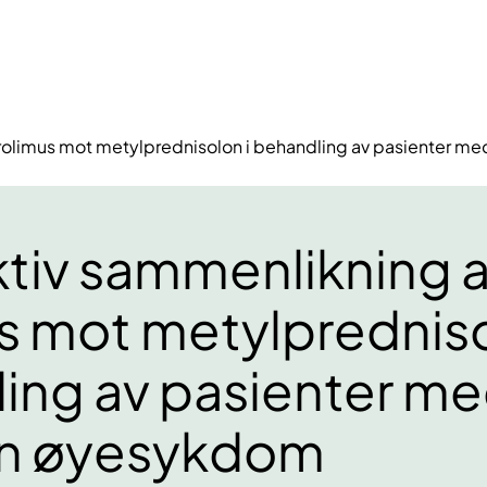
irolimus mot metylprednisolon i behandling av pasienter 
tiv sammenlikning 
us mot metylpredniso
ing av pasienter m
in øyesykdom