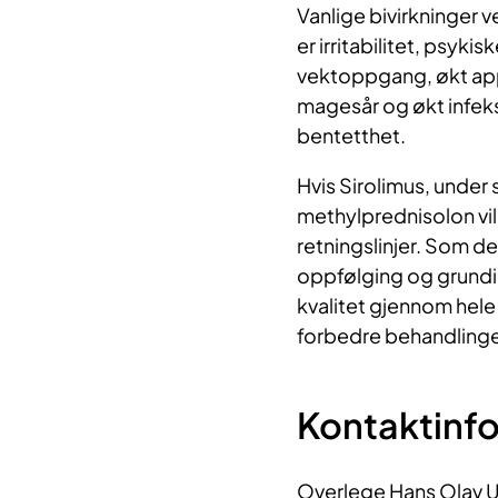
Vanlige bivirkninger
er irritabilitet, psyki
vektoppgang, økt appe
magesår og økt infeks
bentetthet.
Hvis Sirolimus, under
methylprednisolon vil
retningslinjer. Som de
oppfølging og grundig
kvalitet gjennom hele 
forbedre behandlingen
Kontaktinf
Overlege Hans Olav U