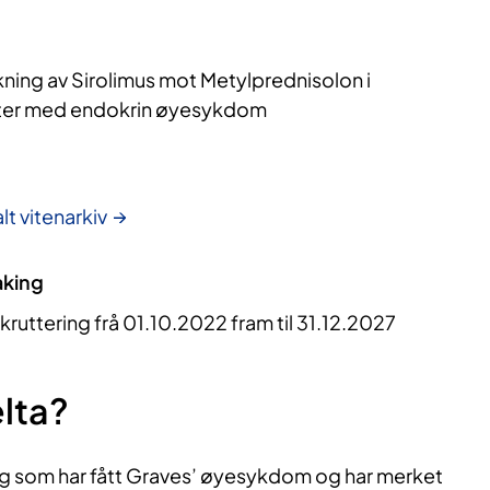
ning av Sirolimus mot Metylprednisolon i
nter med endokrin øyesykdom
lt vitenarkiv
aking
kruttering frå 01.10.2022 fram til 31.12.2027
lta?
eg som har fått Graves’ øyesykdom og har merket