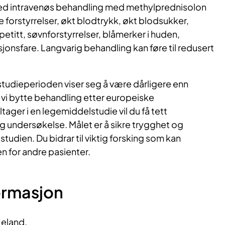
 ved intravenøs behandling med methylprednisolon
ske forstyrrelser, økt blodtrykk, økt blodsukker,
titt, søvnforstyrrelser, blåmerker i huden,
jonsfare. Langvarig behandling kan føre til redusert
 studieperioden viser seg å være dårligere enn
 vi bytte behandling etter europeiske
ltager i en legemiddelstudie vil du få tett
 undersøkelse. Målet er å sikre trygghet og
studien. Du bidrar til viktig forsking som kan
 for andre pasienter.
ormasjon
eland,