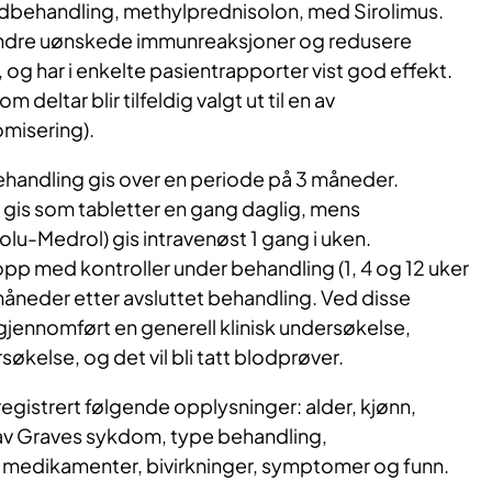
behandling, methylprednisolon, med Sirolimus.
indre uønskede immunreaksjoner og redusere
og har i enkelte pasientrapporter vist god effekt.
 deltar blir tilfeldig valgt ut til en av
misering).
handling gis over en periode på 3 måneder.
gis som tabletter en gang daglig, mens
lu-Medrol) gis intravenøst 1 gang i uken.
opp med kontroller under behandling (1, 4 og 12 uker
måneder etter avsluttet behandling. Ved disse
i gjennomført en generell klinisk undersøkelse,
økelse, og det vil bli tatt blodprøver.
i registrert følgende opplysninger: alder, kjønn,
 av Graves sykdom, type behandling,
 medikamenter, bivirkninger, symptomer og funn.