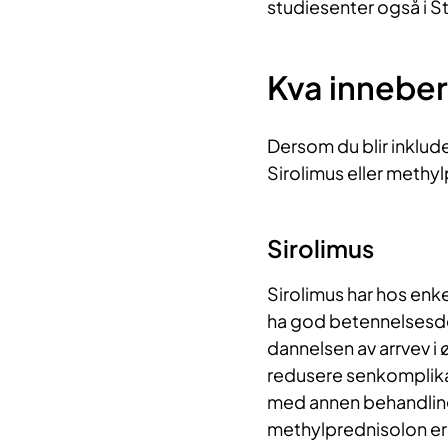
studiesenter også i S
Kva inneber
Dersom du blir inklud
Sirolimus eller methy
Sirolimus
Sirolimus har hos enk
ha god betennelsesde
dannelsen av arrvev i 
redusere senkomplik
med annen behandlin
methylprednisolon er