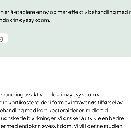
 er å etablere en ny og mer effektiv behandling med m
endokrin øyesykdom.
ng
handling av aktiv endokrin øyesykdom vil
ære kortikosteroider i form av intravenøs tilførsel av
handling med kortikosteroider er imidlertid
uønskede bivirkninger. Vi ønsker å utvikle en bedre
er med endokrin øyesykdom. Vi vil i denne studien