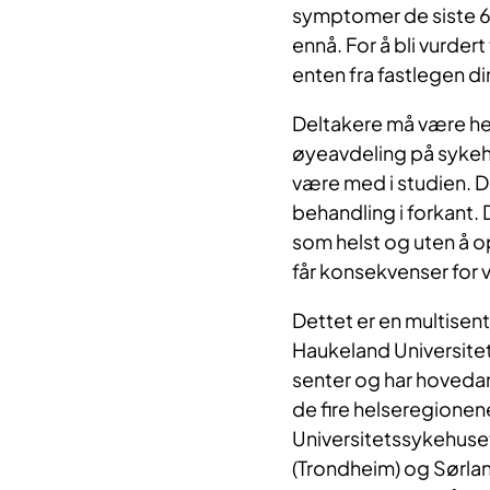
symptomer de siste 6
ennå. For å bli vurdert
enten fra fastlegen di
Deltakere må være henvi
øyeavdeling på sykeh
være med i studien. 
behandling i forkant. D
som helst og uten å o
får konsekvenser for 
Dettet er en multisent
Haukeland Universite
senter og har hovedans
de fire helseregionen
Universitetssykehuset
(Trondheim) og Sørlan