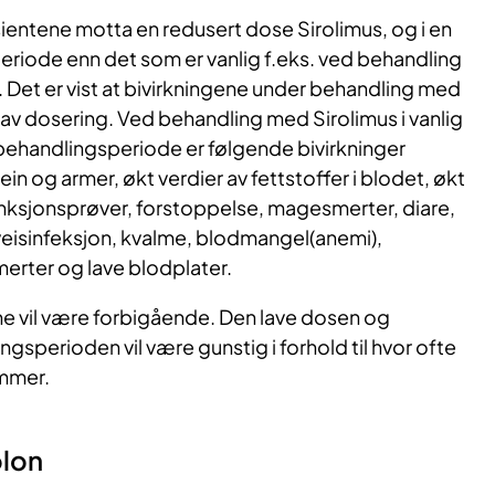
sientene motta en redusert dose Sirolimus, og i en
riode enn det som er vanlig f.eks. ved behandling
. Det er vist at bivirkningene under behandling med
 av dosering. Ved behandling med Sirolimus i vanlig
behandlingsperiode er følgende bivirkninger
ein og armer, økt verdier av fettstoffer i blodet, økt
nksjonsprøver, forstoppelse, magesmerter, diare,
veisinfeksjon, kvalme, blodmangel(anemi),
erter og lave blodplater.
ene vil være forbigående. Den lave dosen og
sperioden vil være gunstig i forhold til hvor ofte
ommer.
lon