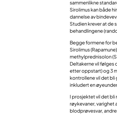
sammenlikne standard
Sirolimus kan både h
dannelse av bindevev, 
Studien krever at de som
behandlingene (rando
Begge formene for be
Sirolimus (Rapamune) 
methylprednisolon (So
Deltakerne vil følges 
etter oppstart) og 3 
kontrollene vil det bl
inkludert en øyeunders
I prosjektet vil det bl
røykevaner, varighet
blodprøvesvar, andre