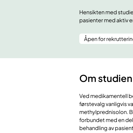
Hensikten med studien
pasienter med aktiv 
Åpen for rekrutteri
Om studien
Ved medikamentell be
førstevalg vanligvis v
methylprednisolon. Be
forbundet med en del 
behandling av pasient