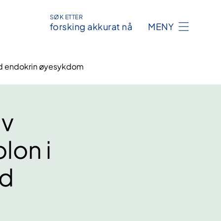
SØK ETTER
forsking akkurat nå
MENY
med endokrin øyesykdom
av
lon i
ed