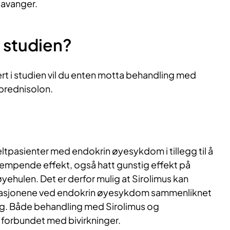
tavanger.
 studien?
ert i studien vil du enten motta behandling med
lprednisolon.
eltpasienter med endokrin øyesykdom i tillegg til å
mpende effekt, også hatt gunstig effekt på
øyehulen. Det er derfor mulig at Sirolimus kan
asjonene ved endokrin øyesykdom sammenliknet
g. Både behandling med Sirolimus og
 forbundet med bivirkninger.