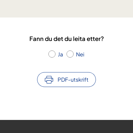
k
l
i
n
i
Fann du det du leita etter?
s
k
e
Ja
Nei
s
t
u
PDF-utskrift
d
i
a
r
?