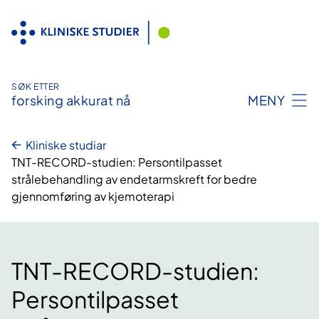
Hopp
til
innhald
SØK ETTER
forsking akkurat nå
MENY
Kliniske studiar
TNT-RECORD-studien: Persontilpasset
strålebehandling av endetarmskreft for bedre
gjennomføring av kjemoterapi
TNT-RECORD-studien:
Persontilpasset