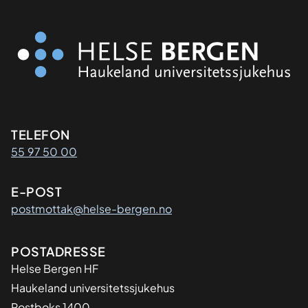
Kontaktinformasjon
TELEFON
55 97 50 00
E-POST
postmottak@helse-bergen.no
Adresse
POSTADRESSE
Helse Bergen HF
Haukeland universitetssjukehus
Postboks 1400