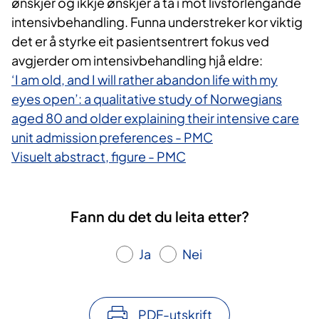
ønskjer og ikkje ønskjer å ta i mot livsforlengande
intensivbehandling. Funna understreker kor viktig
det er å styrke eit pasientsentrert fokus ved
avgjerder om intensivbehandling hjå eldre:
‘I am old, and I will rather abandon life with my
eyes open’: a qualitative study of Norwegians
aged 80 and older explaining their intensive care
unit admission preferences - PMC
Visuelt abstract, figure - PMC
Fann du det du leita etter?
Ja
Nei
PDF-utskrift