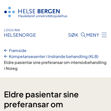
Hopp
til
innhald
LOGG INN
HELSENORGE
SØK
MENY
Framside
Kompetansesenter i lindrande behandling (KLB)
Eldre pasientar sine preferansar om intensivbehandling
i Noreg
Eldre pasientar sine
preferansar om