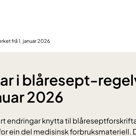
rket frå 1. januar 2026
ar i blåresept-rege
anuar 2026
rt endringar knytta til blåreseptforskrift
or ein del medisinsk forbruksmateriell.