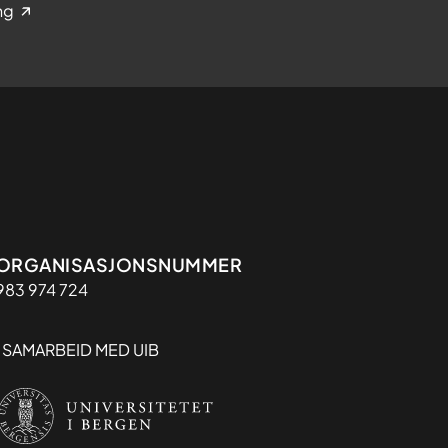
ng
Organisasjon
ORGANISASJONSNUMMER
983 974 724
I SAMARBEID MED UIB