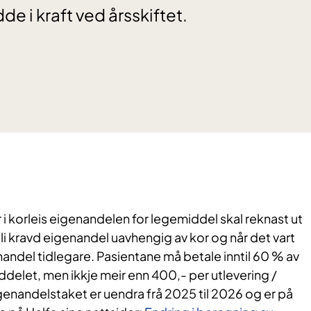
e i kraft ved årsskiftet.
r i korleis eigenandelen for legemiddel skal reknast ut
bli kravd eigenandel uavhengig av kor og når det vart
nandel tidlegare. Pasientane må betale inntil 60 % av
delet, men ikkje meir enn 400,- per utlevering /
enandelstaket er uendra frå 2025 til 2026 og er på