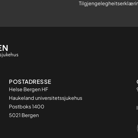
Tilgjengelegheitserklæri
Adresse
POSTADRESSE
Helse Bergen HF
Haukeland universitetssjukehus
Postboks 1400
5021 Bergen