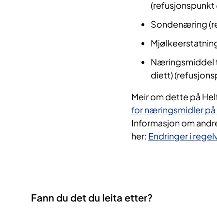
(refusjonspunkt
Sondenæring (r
Mjølkeerstatnin
Næringsmiddel ti
diett) (refusjon
Meir om dette på Helf
for næringsmidler på 
Informasjon om andre 
her:
Endringer i regelv
Fann du det du leita etter?