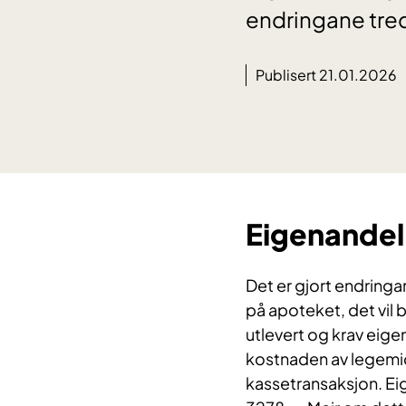
endringane tredd
Publisert 21.01.2026
Eigenandel
Det er gjort endringa
på apoteket, det vil 
utlevert og krav eige
kostnaden av legemid
kassetransaksjon. Eig