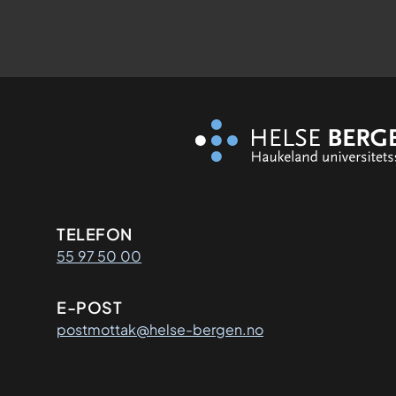
Kontaktinformasjon
TELEFON
55 97 50 00
E-POST
postmottak@helse-bergen.no