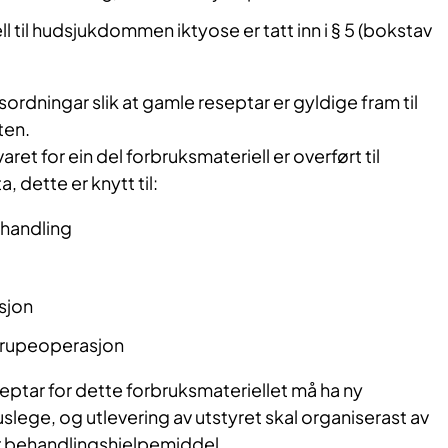
l til hudsjukdommen iktyose er tatt inn i § 5 (bokstav
ordningar slik at gamle reseptar er gyldige fram til
ten.
et for ein del forbruksmateriell er overført til
, dette er knytt til:
handling
sjon
rupeoperasjon
eptar for dette forbruksmateriellet må ha ny
uslege, og utlevering av utstyret skal organiserast av
or behandlingshjelpemiddel.