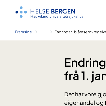
Hopp
til
innhald
Framside
..
.
Endringar i blåresept-regelve
Endring
frå 1. j
Det har vore gjo
eigenandel og f