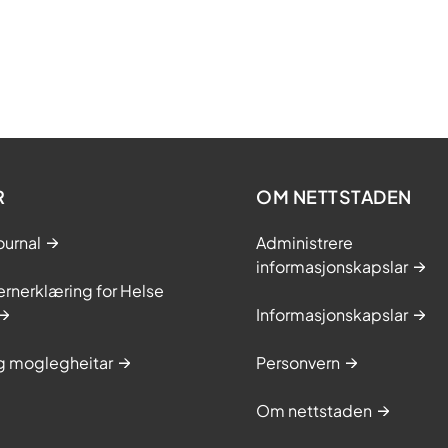
R
OM NETTSTADEN
ournal
Administrere
informasjonskapslar
rnerklæring for Helse
Informasjonskapslar
og moglegheitar
Personvern
Om nettstaden