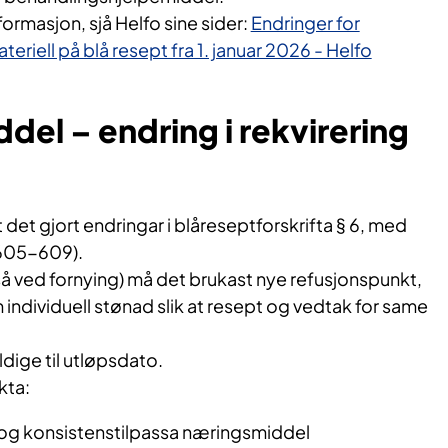
formasjon, sjå Helfo sine sider:
Endringer for
eriell på blå resept fra 1. januar 2026 - Helfo
el – endring i rekvirering
det gjort endringar i blåreseptforskrifta § 6, med
(605-609).
å ved fornying) må det brukast nye refusjonspunkt,
individuell stønad slik at resept og vedtak for same
dige til utløpsdato.
kta:
og konsistenstilpassa næringsmiddel