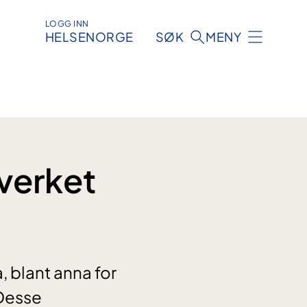
LOGG INN
HELSENORGE
SØK
MENY
lverket
a, blant anna for
 Desse