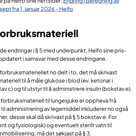
 på Helfo sine nettsider:
Endring i beregning av
ept fra 1. januar 2026 - Helfo
orbruksmateriell
de endringar i § 5 med underpunkt, Helfo sine pris-
oppdatert i samsvar med desse endringane.
orbruksmateriellet no delt i to, det må skrivast
teriell til å måle glukose i blod (ev. ketonar i
v c) og til utstyr til å administrere insulin (bokstav e).
forbruksmateriell til lungesjuke er oppheva frå
r til administrering av legemiddel inkluderer no også
r, desse skal då skrivast på § 5 bokstav e. For
nt og fysiologisk) og eventuelt sterilt vatn til
immobilisering, må det søkjast på § 3.