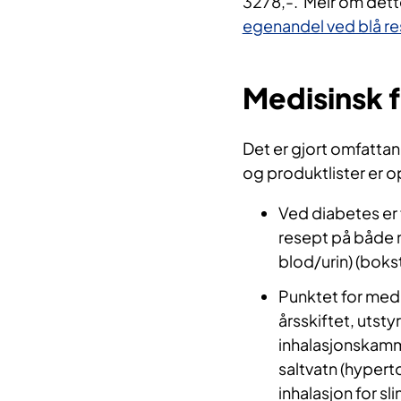
3278,-. Meir om dette
egenandel ved blå res
Medisinsk f
Det er gjort omfattan
og produktlister er 
Ved diabetes er f
resept på både ma
blod/urin) (boksta
Punktet for med 
årsskiftet, utsty
inhalasjonskamme
saltvatn (hyperto
inhalasjon for sl