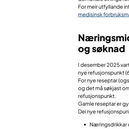
For meir utfyllande in
medisinsk forbruksmat
Næringsmidd
og søknad
I desember 2025 vart 
nye refusjonspunkt 
For nye reseptar (ogs
og det må søkjast om 
refusjonspunkt.
Gamle reseptar er gyl
Dei nye refusjonspun
Næringsdrikkar 