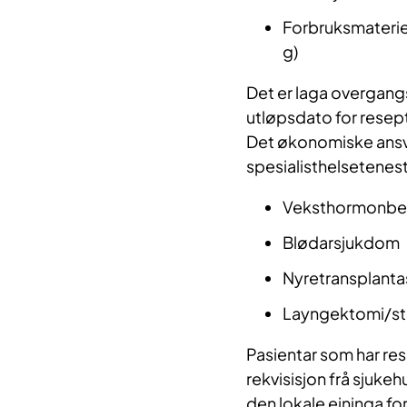
Forbruksmateriel
g)
Det er laga overgangs
utløpsdato for resep
Det økonomiske ansvar
spesialisthelsetenesta
Veksthormonbe
Blødarsjukdom
Nyretransplanta
Layngektomi/st
Pasientar som har res
rekvisisjon frå sjukeh
den lokale eininga f