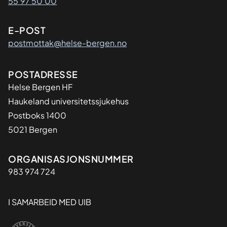
55 97 50 00
E-POST
postmottak@helse-bergen.no
Adresse
POSTADRESSE
Helse Bergen HF
Haukeland universitetssjukehus
Postboks 1400
5021 Bergen
Organisasjon
ORGANISASJONSNUMMER
983 974 724
I SAMARBEID MED UIB