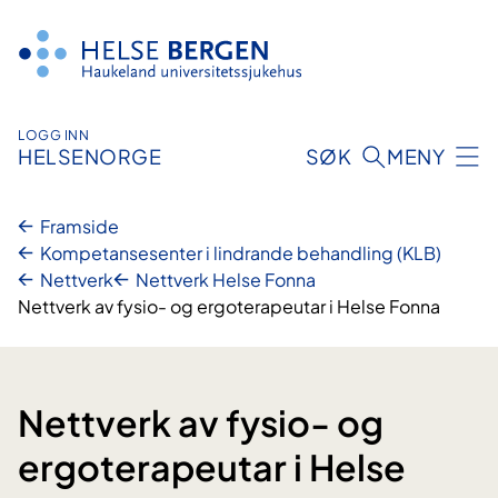
Hopp
til
innhald
LOGG INN
HELSENORGE
SØK
MENY
Framside
Kompetansesenter i lindrande behandling (KLB)
Nettverk
Nettverk Helse Fonna
Nettverk av fysio- og ergoterapeutar i Helse Fonna
Nettverk av fysio- og
ergoterapeutar i Helse