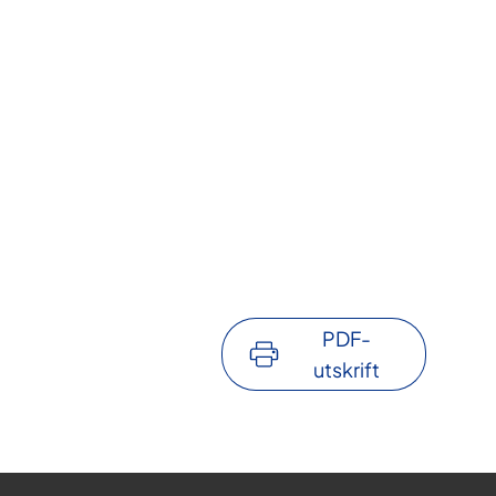
PDF-
utskrift