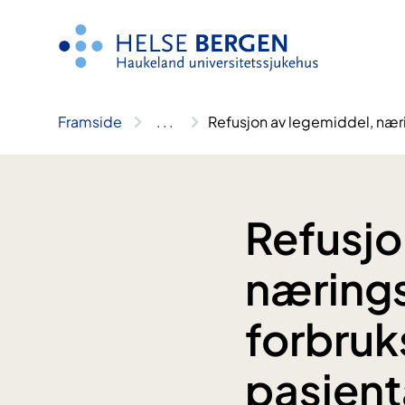
Hopp
til
innhald
Framside
..
.
Refusjon av legemiddel, næri
Refusjo
næring
forbruks
pasient