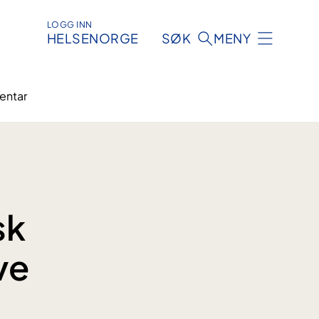
LOGG INN
HELSENORGE
SØK
MENY
ientar
sk
ve