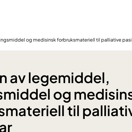
ngsmiddel og medisinsk forbruksmateriell til palliative pas
n av legemiddel,
smiddel og medisin
materiell til palliati
ar