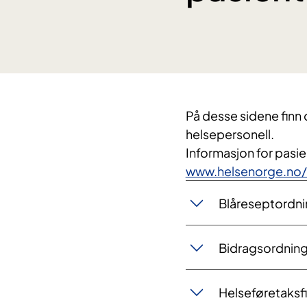
På desse sidene finn 
helsepersonell.
Informasjon for pasie
www.helsenorge.no/
​Blåreseptordni
Bidragsordning
Helseføretaksf