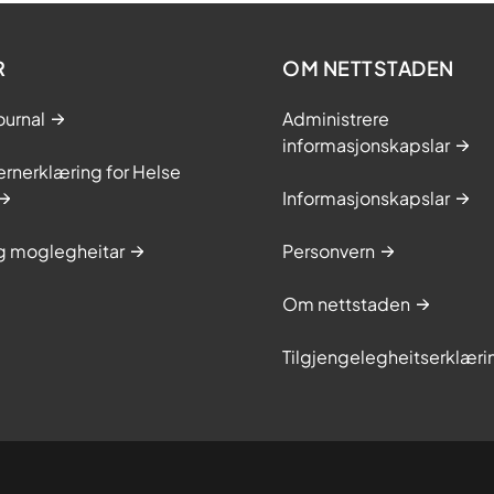
R
OM NETTSTADEN
ournal
Administrere
informasjonskapslar
rnerklæring for Helse
Informasjonskapslar
og moglegheitar
Personvern
Om nettstaden
Tilgjengelegheitserklæri