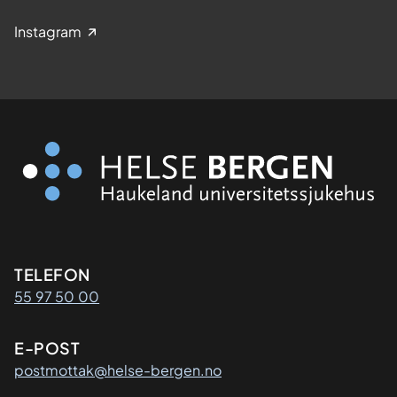
Instagram
Kontaktinformasjon
TELEFON
55 97 50 00
E-POST
postmottak@helse-bergen.no