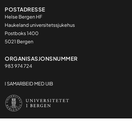
Adresse
POSTADRESSE
Helse Bergen HF
Haukeland universitetssjukehus
Postboks 1400
5021 Bergen
Organisasjon
ORGANISASJONSNUMMER
983 974 724
I SAMARBEID MED UIB