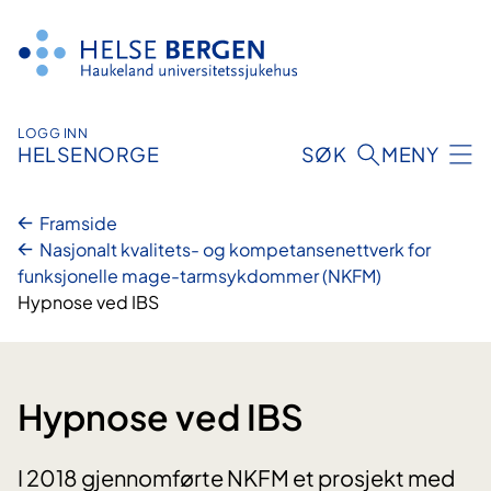
Hopp
til
innhald
LOGG INN
HELSENORGE
SØK
MENY
Framside
Nasjonalt kvalitets- og kompetansenettverk for
funksjonelle mage-tarmsykdommer (NKFM)
Hypnose ved IBS
Hypnose ved IBS
I 2018 gjennomførte NKFM et prosjekt med