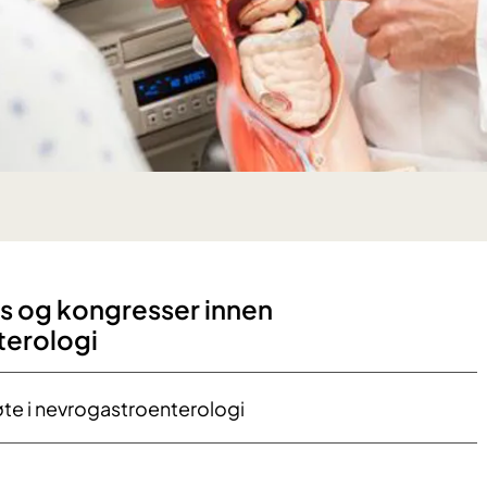
 og kongresser innen
terologi
øte i nevrogastroenterologi