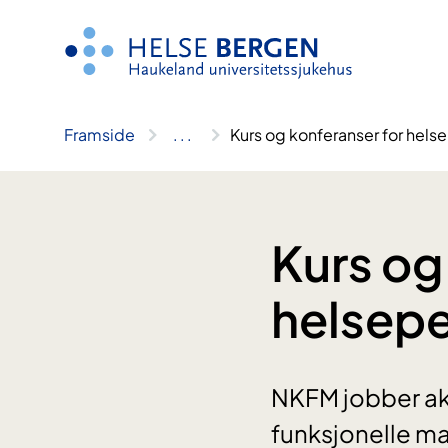
Hopp
til
innhald
Framside
..
.
Kurs og konferanser for hels
Kurs og
helsepe
NKFM jobber akt
funksjonelle ma