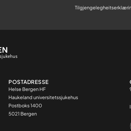
Tilgjengelegheitserklæri
Adresse
POSTADRESSE
Helse Bergen HF
Haukeland universitetssjukehus
Postboks 1400
5021 Bergen