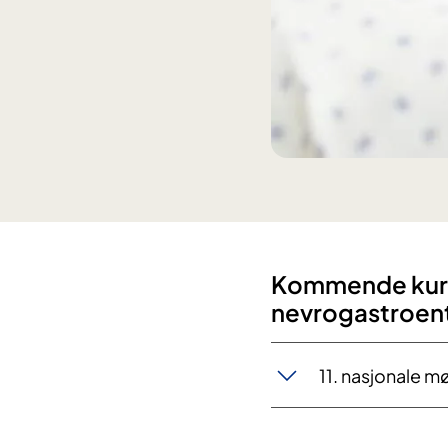
Kommende kurs
nevrogastroen
11. nasjonale m