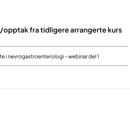
opptak fra tidligere arra​ngerte kurs
​
te i ​nevrogastroenterologi - webinar del 1