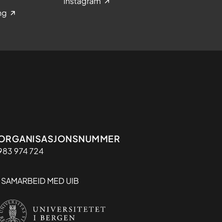
Instagram
ng
Organisasjon
ORGANISASJONSNUMMER
983 974 724
I SAMARBEID MED UIB