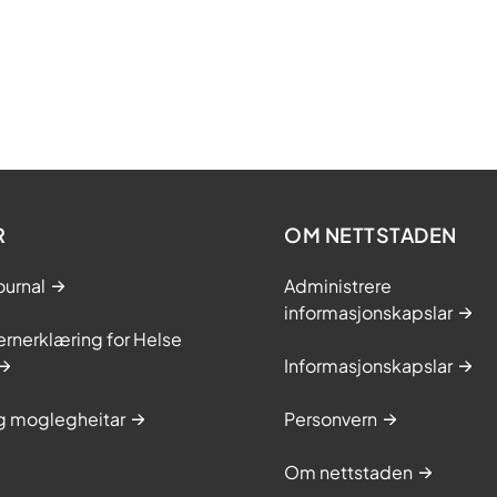
R
OM NETTSTADEN
ournal
Administrere
informasjonskapslar
rnerklæring for Helse
Informasjonskapslar
og moglegheitar
Personvern
Om nettstaden