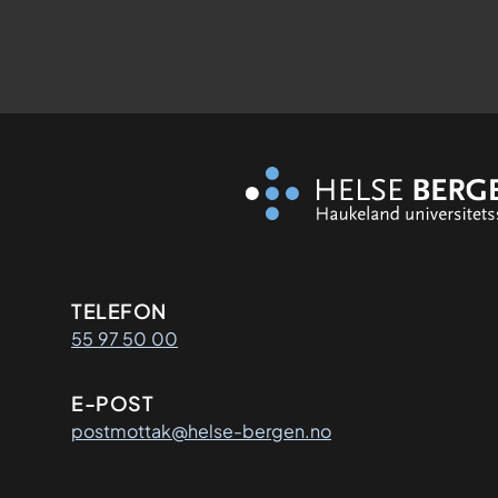
Kontaktinformasjon
TELEFON
55 97 50 00
E-POST
postmottak@helse-bergen.no