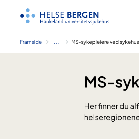
Hopp
til
innhald
Framside
..
.
MS-sykepleiere ved sykehus
MS-syk
Her finner du al
helseregionene