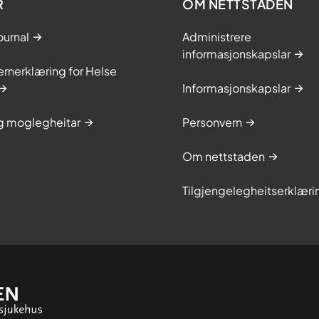
R
OM NETTSTADEN
ournal
Administrere
informasjonskapslar
rnerklæring for Helse
Informasjonskapslar
og moglegheitar
Personvern
Om nettstaden
Tilgjengelegheitserklæri