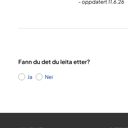
- oppdatert 11.6.26​
Fann du det du leita etter?
Ja
Nei