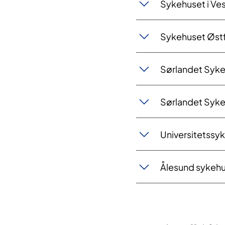
Sykehuset i Ve
Sykehuset Øst
Sørlandet Syke
Sørlandet Syke
Universitetssy
Ålesund sykeh