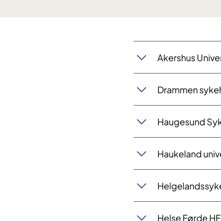
​​​Akershus Univ
Drammen sykeh
Haugesund Syk
Haukeland univ
​​Helgelandssy
Helse Førde HF