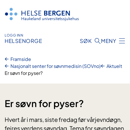
Hopp
til
innhald
LOGG INN
HELSENORGE
SØK
MENY
Framside
Nasjonalt senter for søvnmedisin (SOVno)
Aktuelt
Er søvn for pyser?
Er søvn for pyser?
Hvert år i mars, siste fredag før vårjevndøgn,
feires verdens søvndag. Tema for søvndagen