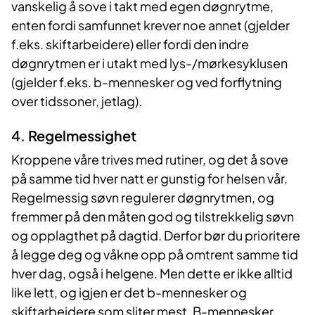
vanskelig å sove i takt med egen døgnrytme,
enten fordi samfunnet krever noe annet (gjelder
f.eks. skiftarbeidere) eller fordi den indre
døgnrytmen er i utakt med lys-/mørkesyklusen
(gjelder f.eks. b-mennesker og ved forflytning
over tidssoner, jetlag).
4. Regelmessighet
Kroppene våre trives med rutiner, og det å sove
på samme tid hver natt er gunstig for helsen vår.
Regelmessig søvn regulerer døgnrytmen, og
fremmer på den måten god og tilstrekkelig søvn
og opplagthet på dagtid. Derfor bør du prioritere
å legge deg og våkne opp på omtrent samme tid
hver dag, også i helgene. Men dette er ikke alltid
like lett, og igjen er det b-mennesker og
skiftarbeidere som sliter mest. B-mennesker