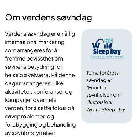
Om verdens søvndag
Verdens søvndag er en årlig
internasjonal markering
som arrangeres for å
fremme bevissthet om
søvnens betydning for
Tema for årets
helse og velvære. På denne
søvndag er
dagen arrangeres ulike
"Prioriter
aktiviteter, konferanser og
søvnhelsen din"
kampanjer over hele
Illustrasjon:
verden, for å sette fokus på
World Sleep Day
søvnproblemer, og
forebygging og behandling
av søvnforstyrrelser.