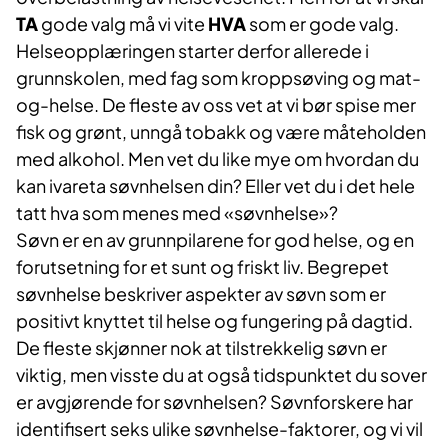
TA
gode valg må vi vite
HVA
som er gode valg.
Helseopplæringen starter derfor allerede i
grunnskolen, med fag som kroppsøving og mat-
og-helse. De fleste av oss vet at vi bør spise mer
fisk og grønt, unngå tobakk og være måteholden
med alkohol. Men vet du like mye om hvordan du
kan ivareta søvnhelsen din? Eller vet du i det hele
tatt hva som menes med «søvnhelse»?
Søvn er en av grunnpilarene for god helse, og en
forutsetning for et sunt og friskt liv. Begrepet
søvnhelse beskriver aspekter av søvn som er
positivt knyttet til helse og fungering på dagtid.
De fleste skjønner nok at tilstrekkelig søvn er
viktig, men visste du at også tidspunktet du sover
er avgjørende for søvnhelsen? Søvnforskere har
identifisert seks ulike søvnhelse-faktorer, og vi vil