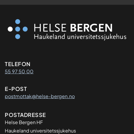
Kontaktinformasjon
TELEFON
55 97 50 00
E-POST
postmottak@helse-bergen.no
Adresse
POSTADRESSE
Helse Bergen HF
Haukeland universitetssjukehus