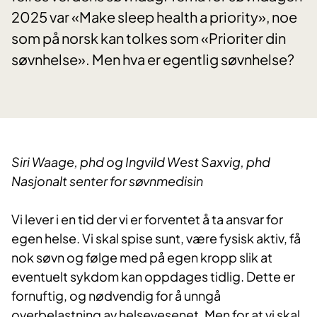
2025 var «Make sleep health a priority», noe
som på norsk kan tolkes som «Prioriter din
søvnhelse». Men hva er egentlig søvnhelse?
Siri Waage, phd og Ingvild West Saxvig, phd
Nasjonalt senter for søvnmedisin
Vi lever i en tid der vi er forventet å ta ansvar for
egen helse. Vi skal spise sunt, være fysisk aktiv, få
nok søvn og følge med på egen kropp slik at
eventuelt sykdom kan oppdages tidlig. Dette er
fornuftig, og nødvendig for å unngå
overbelastning av helsevesenet. Men for at vi skal