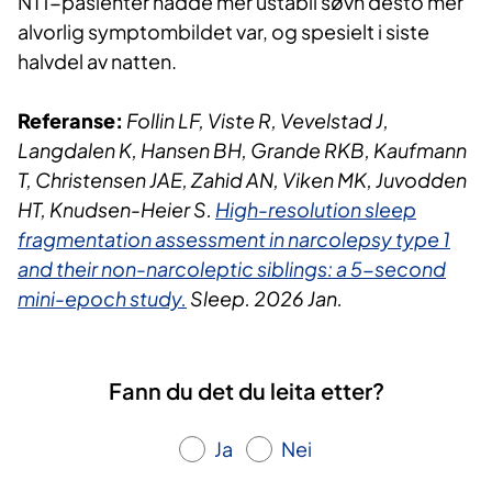
NT1-pasienter hadde mer ustabil søvn desto mer
alvorlig symptombildet var, og spesielt i siste
halvdel av natten.
Referanse:
Follin LF, Viste R, Vevelstad J,
Langdalen K, Hansen BH, Grande RKB, Kaufmann
T, Christensen JAE, Zahid AN, Viken MK, Juvodden
HT, Knudsen-Heier S.
High-resolution sleep
fragmentation assessment in narcolepsy type 1
and their non-narcoleptic siblings: a 5-second
mini-epoch study.
Sleep. 2026 Jan.
Fann du det du leita etter?
Ja
Nei