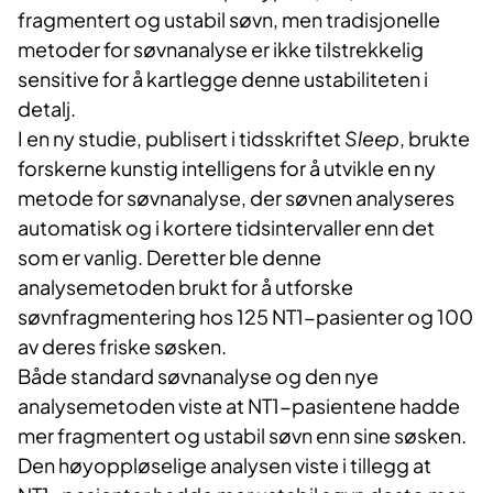
fragmentert og ustabil søvn, men tradisjonelle
metoder for søvnanalyse er ikke tilstrekkelig
sensitive for å kartlegge denne ustabiliteten i
detalj.
I en ny studie, publisert i tidsskriftet
Sleep
, brukte
forskerne kunstig intelligens for å utvikle en ny
metode for søvnanalyse, der søvnen analyseres
automatisk og i kortere tidsintervaller enn det
som er vanlig. Deretter ble denne
analysemetoden brukt for å utforske
søvnfragmentering hos 125 NT1-pasienter og 100
av deres friske søsken.
Både standard søvnanalyse og den nye
analysemetoden viste at NT1-pasientene hadde
mer fragmentert og ustabil søvn enn sine søsken.
Den høyoppløselige analysen viste i tillegg at