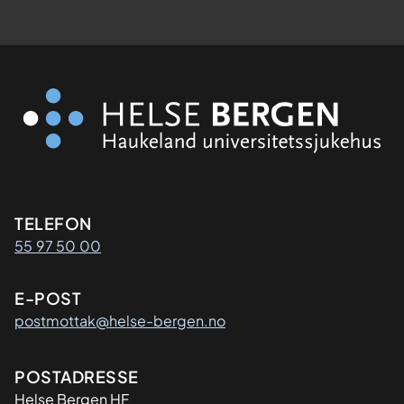
Kontaktinformasjon
TELEFON
55 97 50 00
E-POST
postmottak@helse-bergen.no
Adresse
POSTADRESSE
Helse Bergen HF