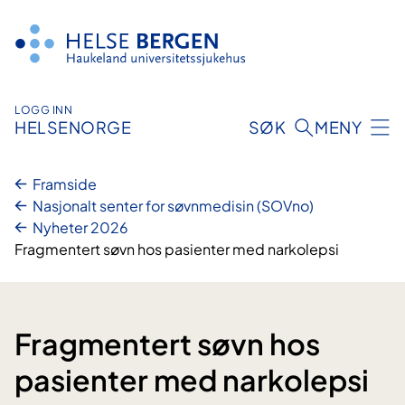
Hopp
til
innhald
LOGG INN
HELSENORGE
SØK
MENY
Framside
Nasjonalt senter for søvnmedisin (SOVno)
Nyheter 2026
Fragmentert søvn hos pasienter med narkolepsi
Fragmentert søvn hos
pasienter med narkolepsi