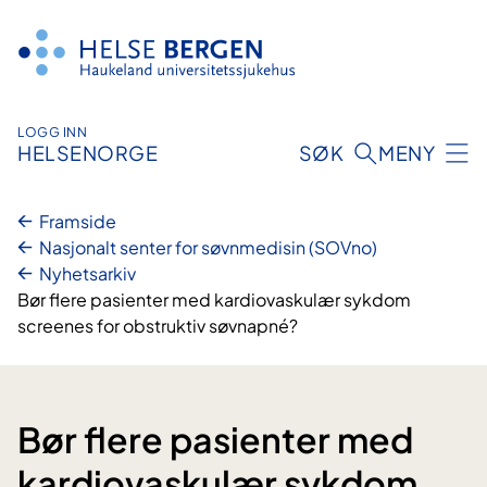
Hopp
til
innhald
LOGG INN
HELSENORGE
SØK
MENY
Framside
Nasjonalt senter for søvnmedisin (SOVno)
Nyhetsarkiv
Bør flere pasienter med kardiovaskulær sykdom
screenes for obstruktiv søvnapné?
Bør flere pasienter med
kardiovaskulær sykdom