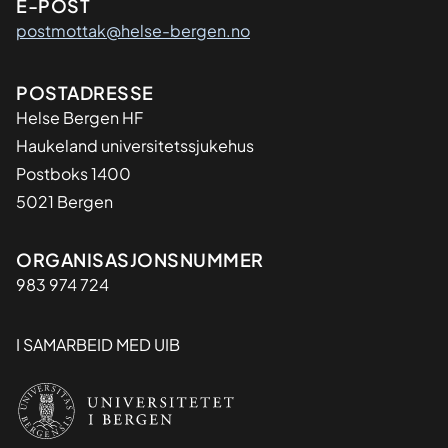
E-POST
postmottak@helse-bergen.no
Adresse
POSTADRESSE
Helse Bergen HF
Haukeland universitetssjukehus
Postboks 1400
5021 Bergen
Organisasjon
ORGANISASJONSNUMMER
983 974 724
I SAMARBEID MED UIB