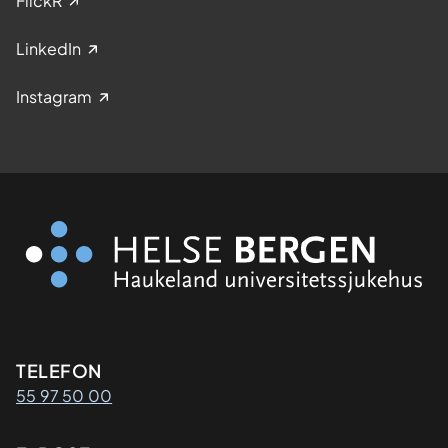
FlickR
LinkedIn
Instagram
Kontaktinformasjon
TELEFON
55 97 50 00