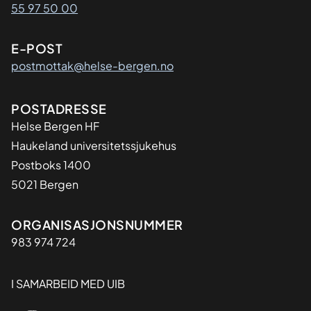
55 97 50 00
E-POST
postmottak@helse-bergen.no
Adresse
POSTADRESSE
Helse Bergen HF
Haukeland universitetssjukehus
Postboks 1400
5021 Bergen
Organisasjon
ORGANISASJONSNUMMER
983 974 724
I SAMARBEID MED UIB