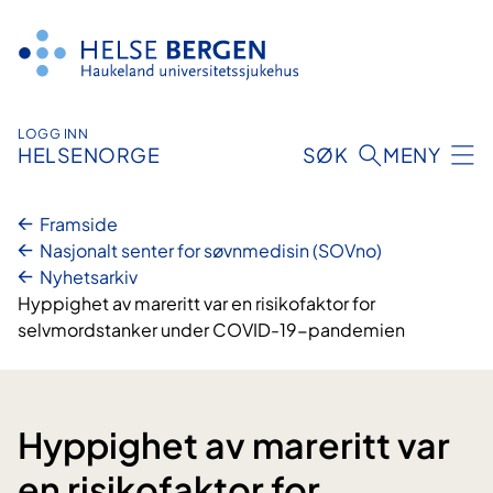
Hopp
til
innhald
LOGG INN
HELSENORGE
SØK
MENY
Framside
Nasjonalt senter for søvnmedisin (SOVno)
Nyhetsarkiv
Hyppighet av mareritt var en risikofaktor for
selvmordstanker under COVID-19-pandemien
Hyppighet av mareritt var
en risikofaktor for