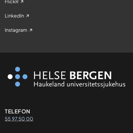
FlickR
LinkedIn
Instagram
Kontaktinformasjon
TELEFON
55 97 50 00