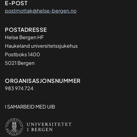
E-POST
postmottak@helse-bergen.no
Adresse
POSTADRESSE
Helse Bergen HF
Haukeland universitetssjukehus
Postboks 1400
5021 Bergen
Organisasjon
ORGANISASJONSNUMMER
983 974 724
I SAMARBEID MED UIB