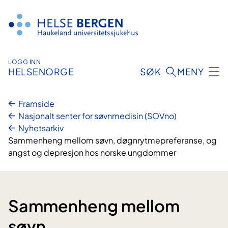
Hopp
til
innhald
LOGG INN
HELSENORGE
SØK
MENY
Framside
Nasjonalt senter for søvnmedisin (SOVno)
Nyhetsarkiv
Sammenheng mellom søvn, døgnrytmepreferanse, og
angst og depresjon hos norske ungdommer
Sammenheng mellom
søvn,