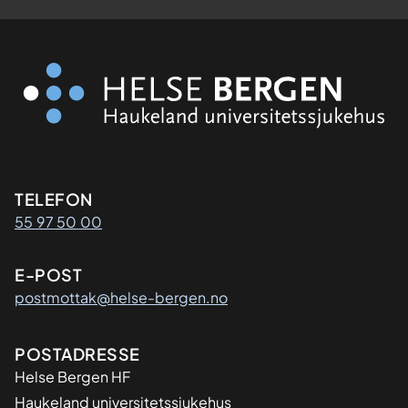
Kontaktinformasjon
TELEFON
55 97 50 00
E-POST
postmottak@helse-bergen.no
Adresse
POSTADRESSE
Helse Bergen HF
Haukeland universitetssjukehus