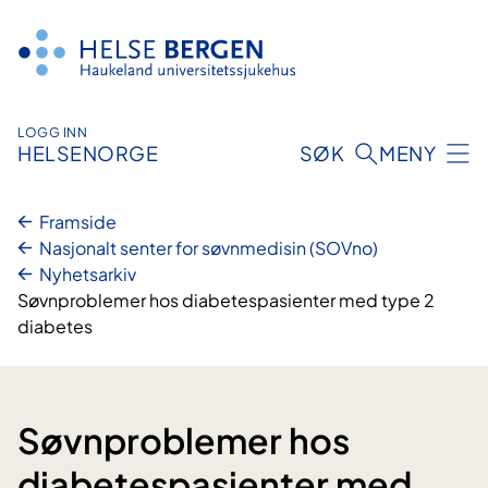
Hopp
til
innhald
LOGG INN
HELSENORGE
SØK
MENY
Framside
Nasjonalt senter for søvnmedisin (SOVno)
Nyhetsarkiv
Søvnproblemer hos diabetespasienter med type 2
diabetes
Søvnproblemer hos
diabetespasienter med