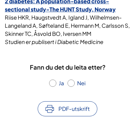
2 diabetes: A population-based cross-
sectional study-The HUNT Study, Norway
Riise HKR, Haugstvedt A, Igland J, Wilhelmsen-
Langeland A, Søfteland E, Hermann M, Carlsson S,
Skinner TC, Åsvold BO, Iversen MM
Studien er publisert i Diabetic Medicine
Fann du det du leita etter?
Ja
Nei
PDF-utskrift