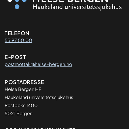
Kontaktinformasjon
TELEFON
55 97 50 00
E-POST
postmottak@helse-bergen.no
Adresse
POSTADRESSE
Helse Bergen HF
Haukeland universitetssjukehus
Postboks 1400
5021 Bergen