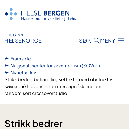
Hopp
til
innhald
LOGG INN
HELSENORGE
SØK
MENY
Framside
Nasjonalt senter for søvnmedisin (SOVno)
Nyhetsarkiv
Strikk bedrer behandlingseffekten ved obstruktiv
søvnapné hos pasienter med apnéskinne: en
randomisert crossoverstudie
Strikk bedrer