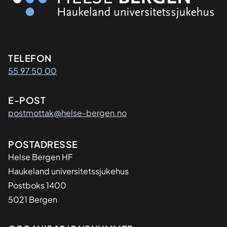
Kontaktinformasjon
TELEFON
55 97 50 00
E-POST
postmottak@helse-bergen.no
Adresse
POSTADRESSE
Helse Bergen HF
Haukeland universitetssjukehus
Postboks 1400
5021 Bergen