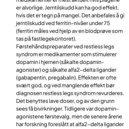
er alvorlige. Jerntilskudd kan ha god effekt,
hvis det er tegn på mangel. Det anbefales å gi
jerntilskudd ved ferritin-nivåer under 75
(ferritin måles ved hjelp av en blodprøve som
tas på fastlegekontoret).
Førstehåndspreparater ved restless legs
syndrom er medikamenter som stimulerer
dopamin i hjernen (såkalte dopamin-
agonister) og såkalte alfa2-delta ligander
(gabapentin, pregabalin). Effekten er ofte
svært god, og ved manglende effekt bør
diagnosen restless legs syndrom revurderes.
Det benyttes lave doser, og av den grunn
sees få bivirkninger. Tidligere var dopamin-
agonistene førstevalg, men de senere årene
har forskning foreslått at alfa2-delta ligander