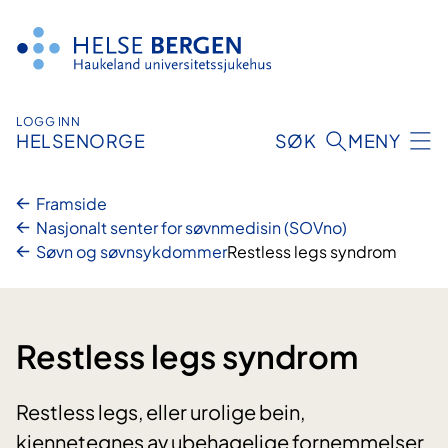
Hopp
til
innhald
LOGG INN
HELSENORGE
SØK
MENY
Framside
Nasjonalt senter for søvnmedisin (SOVno)
Søvn og søvnsykdommer
Restless legs syndrom
Restless legs syndrom
Restless legs, eller urolige bein,
kjennetegnes av ubehagelige fornemmelser