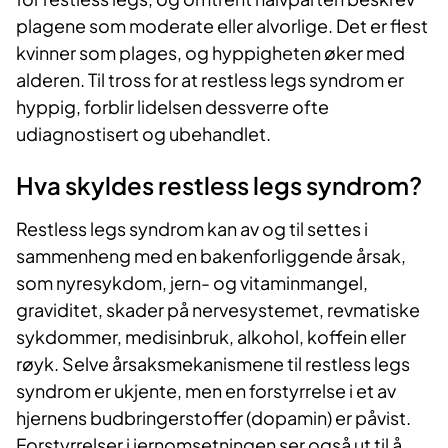
plagene som moderate eller alvorlige. Det er flest
kvinner som plages, og hyppigheten øker med
alderen. Til tross for at restless legs syndrom er
hyppig, forblir lidelsen dessverre ofte
udiagnostisert og ubehandlet.
Hva skyldes restless legs syndrom?
Restless legs syndrom kan av og til settes i
sammenheng med en bakenforliggende årsak,
som nyresykdom, jern- og vitaminmangel,
graviditet, skader på nervesystemet, revmatiske
sykdommer, medisinbruk, alkohol, koffein eller
røyk. Selve årsaksmekanismene til restless legs
syndrom er ukjente, men en forstyrrelse i et av
hjernens budbringerstoffer (dopamin) er påvist.
Forstyrrelser i jernomsetningen ser også ut til å