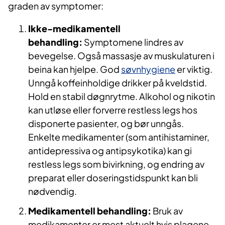
graden av symptomer:
Ikke-medikamentell
behandling:
Symptomene lindres av
bevegelse. Også massasje av muskulaturen i
beina kan hjelpe. God
søvnhygiene
er viktig.
Unngå koffeinholdige drikker på kveldstid.
Hold en stabil døgnrytme. Alkohol og nikotin
kan utløse eller forverre restless legs hos
disponerte pasienter, og bør unngås.
Enkelte medikamenter (som antihistaminer,
antidepressiva og antipsykotika) kan gi
restless legs som bivirkning, og endring av
preparat eller doseringstidspunkt kan bli
nødvendig.
Medikamentell behandling:
Bruk av
medikamenter er mest aktuelt hvis plagene