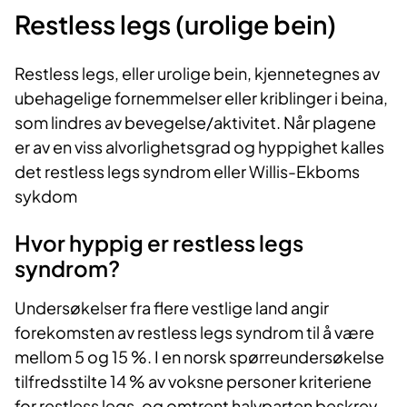
Restless legs (urolige bein)
Restless legs, eller urolige bein, kjennetegnes av
ubehagelige fornemmelser eller kriblinger i beina,
som lindres av bevegelse/aktivitet. Når plagene
er av en viss alvorlighetsgrad og hyppighet kalles
det restless legs syndrom eller Willis-Ekboms
sykdom
Hvor hyppig er restless legs
syndrom?
Undersøkelser fra flere vestlige land angir
forekomsten av restless legs syndrom til å være
mellom 5 og 15 %. I en norsk spørreundersøkelse
tilfredsstilte 14 % av voksne personer kriteriene
for restless legs, og omtrent halvparten beskrev