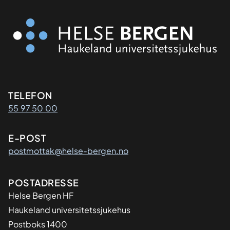
Kontaktinformasjon
TELEFON
55 97 50 00
E-POST
postmottak@helse-bergen.no
Adresse
POSTADRESSE
Helse Bergen HF
Haukeland universitetssjukehus
Postboks 1400