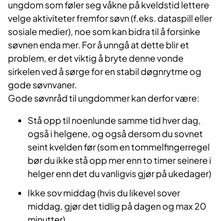
ungdom som føler seg våkne på kveldstid lettere
velge aktiviteter fremfor søvn (f.eks. dataspill eller
sosiale medier), noe som kan bidra til å forsinke
søvnen enda mer. For å unngå at dette blir et
problem, er det viktig å bryte denne vonde
sirkelen ved å sørge for en stabil døgnrytme og
gode søvnvaner.
Gode søvnråd til ungdommer kan derfor være:
Stå opp til noenlunde samme tid hver dag,
også i helgene, og også dersom du sovnet
seint kvelden før (som en tommelfingerregel
bør du ikke stå opp mer enn to timer seinere i
helger enn det du vanligvis gjør på ukedager)
Ikke sov middag (hvis du likevel sover
middag, gjør det tidlig på dagen og max 20
minutter)