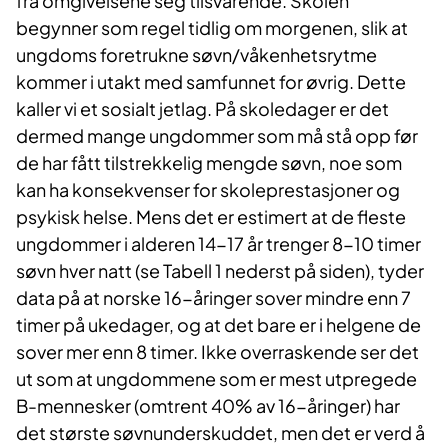
fra omgivelsene seg tilsvarende. Skolen
begynner som regel tidlig om morgenen, slik at
ungdoms foretrukne søvn/våkenhetsrytme
kommer i utakt med samfunnet for øvrig. Dette
kaller vi et sosialt jetlag. På skoledager er det
dermed mange ungdommer som må stå opp før
de har fått tilstrekkelig mengde søvn, noe som
kan ha konsekvenser for skoleprestasjoner og
psykisk helse. Mens det er estimert at de fleste
ungdommer i alderen 14-17 år trenger 8-10 timer
søvn hver natt (se Tabell 1 nederst på siden), tyder
data på at norske 16-åringer sover mindre enn 7
timer på ukedager, og at det bare er i helgene de
sover mer enn 8 timer. Ikke overraskende ser det
ut som at ungdommene som er mest utpregede
B-mennesker (omtrent 40% av 16-åringer) har
det største søvnunderskuddet, men det er verd å