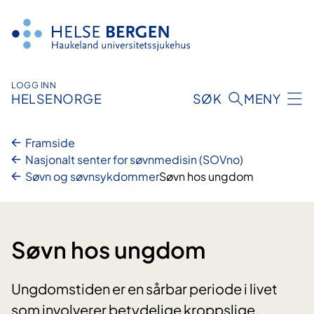
Hopp
til
innhald
LOGG INN
HELSENORGE
SØK
MENY
Framside
Nasjonalt senter for søvnmedisin (SOVno)
Søvn og søvnsykdommer
Søvn hos ungdom
Søvn hos ungdom
Ungdomstiden er en sårbar periode i livet
som involverer betydelige kroppslige,