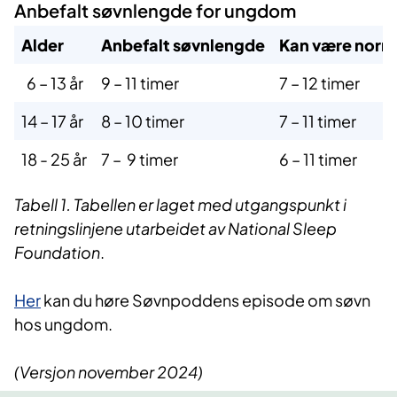
Anbefalt søvnlengde for ungdom
​Alder
Anbefalt søvnlengde
Kan være norm
6 – 13 år
9 – 11 timer
7 – 12 timer
14 – 17 år
8 – 10 timer
7 – 11 timer
18 - 25 år
7 – 9 timer
6 – 11 timer
Tabell 1. Tabellen er laget med utgangspunkt i
retningslinjene utarbeidet av National Sleep
Foundation
.
Her
kan du høre Søvnpoddens episode om søvn
hos ungdom.
(Versjon november 2024)