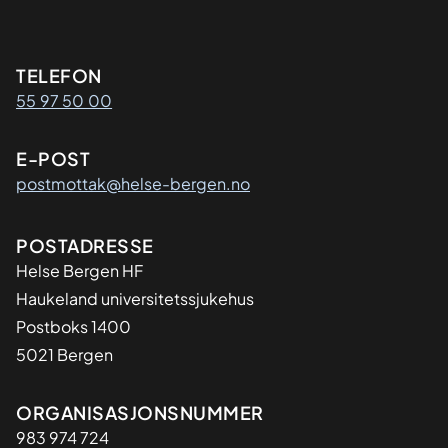
Kontaktinformasjon
TELEFON
55 97 50 00
E-POST
postmottak@helse-bergen.no
Adresse
POSTADRESSE
Helse Bergen HF
Haukeland universitetssjukehus
Postboks 1400
5021 Bergen
Organisasjon
ORGANISASJONSNUMMER
983 974 724