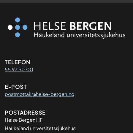
Kontaktinformasjon
TELEFON
55 97 50 00
E-POST
postmottak@helse-bergen.no
Adresse
POSTADRESSE
Helse Bergen HF
Haukeland universitetssjukehus