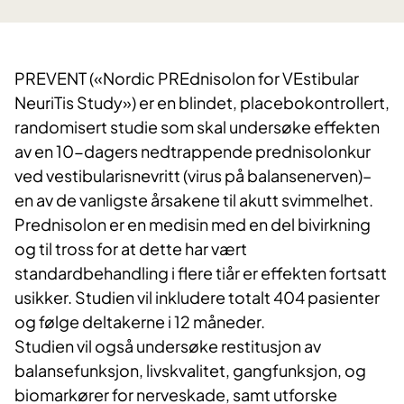
PREVENT («Nordic PREdnisolon for VEstibular
NeuriTis Study») er en blindet, placebokontrollert,
randomisert studie som skal undersøke effekten
av en 10-dagers nedtrappende prednisolonkur
ved vestibularisnevritt (virus på balansenerven)–
en av de vanligste årsakene til akutt svimmelhet.
Prednisolon er en medisin med en del bivirkning
og til tross for at dette har vært
standardbehandling i flere tiår er effekten fortsatt
usikker. Studien vil inkludere totalt 404 pasienter
og følge deltakerne i 12 måneder.
Studien vil også undersøke restitusjon av
balansefunksjon, livskvalitet, gangfunksjon, og
biomarkører for nerveskade, samt utforske