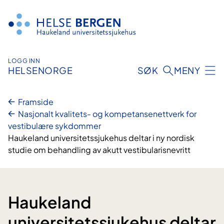
Hopp
til
innhald
LOGG INN
HELSENORGE
SØK
MENY
Framside
Nasjonalt kvalitets- og kompetansenettverk for
vestibulære sykdommer
Haukeland universitetssjukehus deltar i ny nordisk
studie om behandling av akutt vestibularisnevritt
Haukeland
universitetssjukehus deltar