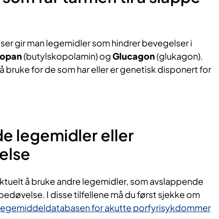
er gir man legemidler som hindrer bevegelser i
copan
(butylskopolamin) og
Glucagon
(glukagon).
å bruke for de som har eller er genetisk disponert for
.
 legemidler eller
else
ktuelt å bruke andre legemidler, som avslappende
bedøvelse. I disse tilfellene må du først sjekke om
egemiddeldatabasen for akutte porfyrisykdommer