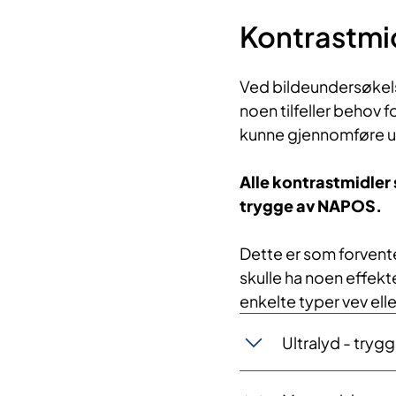
Kontrastmi
Ved bildeundersøkelse
noen tilfeller behov f
kunne gjennomføre u
Alle kontrastmidle
trygge av NAPOS.
Dette er som forvente
skulle ha noen effekt
enkelte typer vev el
​Ultralyd - tryg