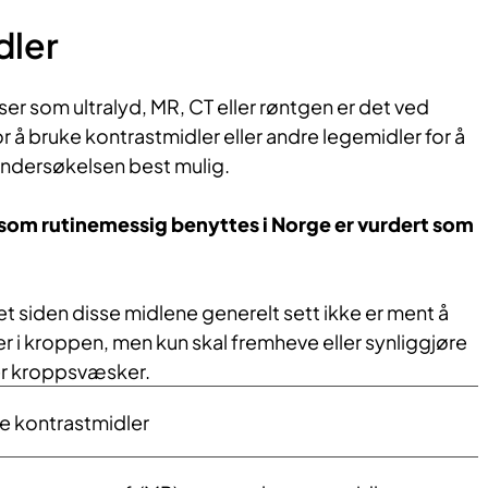
dler
r som ultralyd, MR, CT eller røntgen er det ved
or å bruke kontrastmidler eller andre legemidler for å
ndersøkelsen best mulig.
r som
rutin
e
messig
benyttes i Norge er vurdert som
t siden disse midlene generelt sett ikke er ment å
er i kroppen, men kun skal fremheve eller synliggjøre
ler kroppsvæsker.
ge kontrastmidler