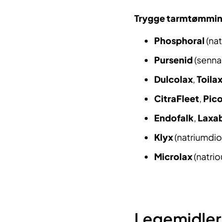
Trygge tarmtømmin
Phosphoral
(nat
Pursenid
(senna
Dulcolax
,
Toila
CitraFleet
,
Pic
Endofalk
,
Laxa
Klyx
(natriumdio
Microlax
(natrio
Legemidler 