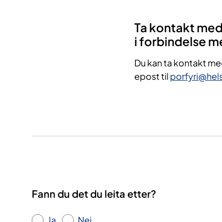
Ta kontakt med
i forbindelse 
Du kan ta kontakt me
epost til
porfyri@hel
Fann du det du leita etter?
Ja
Nei