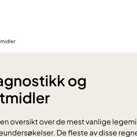
tmidler
agnostikk og
tmidler
 en oversikt over de mest vanlige lege
eundersøkelser. De fleste av disse regn