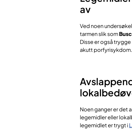
av
Ved noen undersøkels
tarmen slik som
Bus
Disse er også trygge 
akutt porfyrisykdom
Avslappende
lokalbedøv
Noen ganger er det a
legemidler eller lokal
legemidlet er trygt i
L