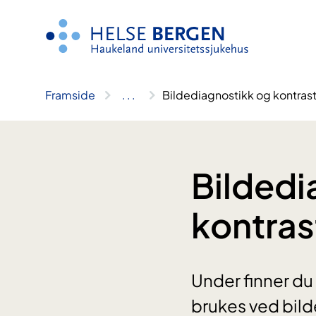
Hopp
til
innhald
Framside
..
.
Bildediagnostikk og kontras
Bildedi
kontras
Under finner du
brukes ved bild