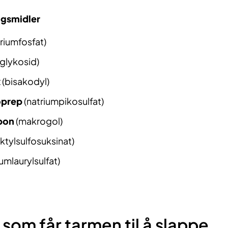
gsmidler
riumfosfat)
glykosid)
x
(bisakodyl)
oprep
(natriumpikosulfat)
bon
(makrogol)
ktylsulfosuksinat)
umlaurylsulfat)
som får tarmen til å slappe