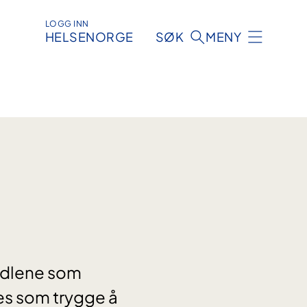
LOGG INN
HELSENORGE
SØK
MENY
midlene som
es som trygge å